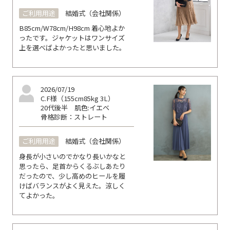
ご利用用途
結婚式（会社関係）
B85cm/W78cm/H98cm 着心地よか
ったです。ジャケットはワンサイズ
上を選べばよかったと思いました。
2026/07/19
C.F様（155cm85kg 3L）
20代後半
肌色:イエベ
骨格診断：ストレート
ご利用用途
結婚式（会社関係）
身長が小さいのでかなり長いかなと
思ったら、足首からくるぶしあたり
だったので、少し高めのヒールを履
けばバランスがよく見えた。涼しく
てよかった。