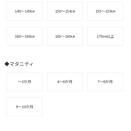
140～149㎝
150～154㎝
155～159㎝
160～164㎝
165～169㎝
170㎝以上
◆マタニティ
～3か月
4～6か月
7～8か月
9～10か月