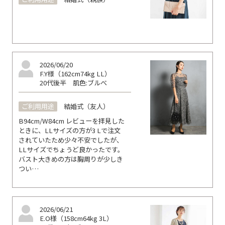
2026/06/20
F.Y様（162cm74kg LL）
20代後半
肌色:ブルべ
ご利用用途
結婚式（友人）
B94cm/W84cm レビューを拝見した
ときに、LLサイズの方が3 Lで注文
されていたため少々不安でしたが、
LLサイズでちょうど良かったです。
バスト大きめの方は胸周りが少しき
つい…
2026/06/21
E.O様（158cm64kg 3L）