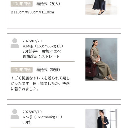
ご利用用途
結婚式（友人）
B110cm/W90cm/H110cm
2026/07/20
K.M様（169cm55kg LL）
30代前半
肌色:イエベ
骨格診断：ストレート
ご利用用途
結婚式（親族）
すごく綺麗なドレスを着られて嬉し
かったです。長丁場でしたが、快適
に着られました。
2026/07/19
K.S様（165cm60kg LL）
50代