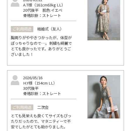
A.T様（161cm63kg LL）
20代後半
肌色:イエベ
骨格診断：ストレート
ご利用用途
結婚式（友人）
胸周りがややきつかったが、体型が
ぽっちゃりなので…。刺繍も綺麗で
とても良かったです。ありがとうご
ざいました！
2026/05/16
H.Y様（154cm LL）
30代後半
骨格診断：ストレート
ご利用用途
二次会
とても見栄えも良くてサイズもぴっ
たりだったので、マタニティーで不
安でしたがとても助かりました。