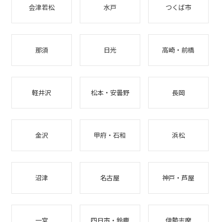
会津若松
水戸
つくば市
那須
日光
高崎・前橋
軽井沢
松本・安曇野
長岡
金沢
甲府・石和
浜松
沼津
名古屋
神戸・芦屋
一宮
四日市・鈴鹿
伊勢志摩