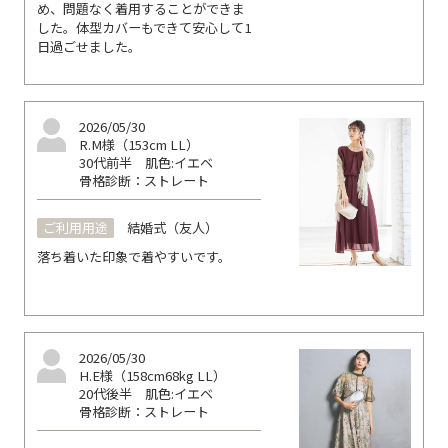
め、問題なく着用することができま
した。体型カバーもできて安心して1
日過ごせました。
2026/05/30
R.M様（153cm LL）
30代前半
肌色:イエベ
骨格診断：ストレート
ご利用用途
結婚式（友人）
落ち着いた印象で着やすいです。
2026/05/30
H.E様（158cm68kg LL）
20代後半
肌色:イエベ
骨格診断：ストレート