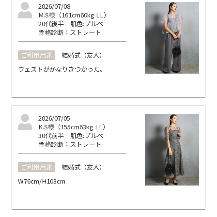
2026/07/08
M.S様（161cm60kg LL）
20代後半
肌色:ブルべ
骨格診断：ストレート
ご利用用途
結婚式（友人）
ウェストがかなりきつかった。
2026/07/05
K.S様（155cm63kg LL）
30代前半
肌色:ブルべ
骨格診断：ストレート
ご利用用途
結婚式（友人）
W76cm/H103cm