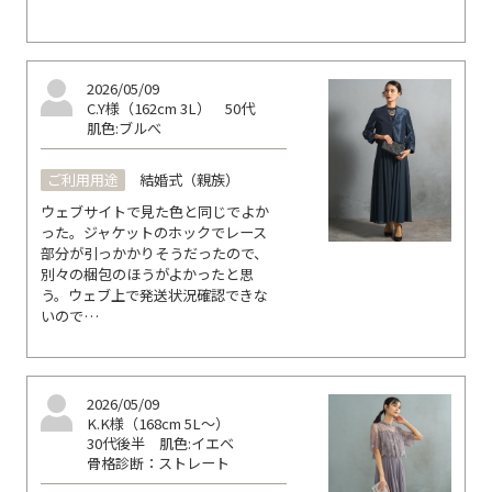
2026/05/09
C.Y様（162cm 3L）
50代
肌色:ブルべ
ご利用用途
結婚式（親族）
ウェブサイトで見た色と同じでよか
った。ジャケットのホックでレース
部分が引っかかりそうだったので、
別々の梱包のほうがよかったと思
う。ウェブ上で発送状況確認できな
いので…
2026/05/09
K.K様（168cm 5L～）
30代後半
肌色:イエベ
骨格診断：ストレート