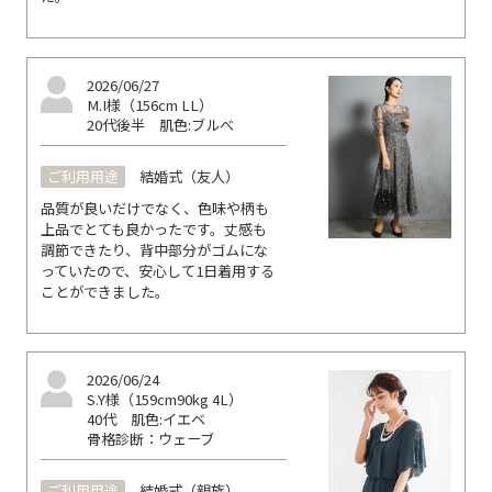
2026/06/27
M.I様（156cm LL）
20代後半
肌色:ブルべ
ご利用用途
結婚式（友人）
品質が良いだけでなく、色味や柄も
上品でとても良かったです。丈感も
調節できたり、背中部分がゴムにな
っていたので、安心して1日着用する
ことができました。
2026/06/24
S.Y様（159cm90kg 4L）
40代
肌色:イエベ
骨格診断：ウェーブ
ご利用用途
結婚式（親族）