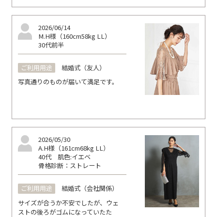
2026/06/14
M.H様（160cm58kg LL）
30代前半
ご利用用途
結婚式（友人）
写真通りのものが届いて満足です。
2026/05/30
A.H様（161cm68kg LL）
40代
肌色:イエベ
骨格診断：ストレート
ご利用用途
結婚式（会社関係）
サイズが合うか不安でしたが、ウェ
ストの後ろがゴムになっていたた