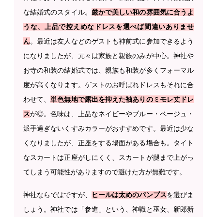
な結婚式のスタイル。
厳かで美しい和の雰囲気に合うよ
うな、上品で控えめなドレスを選べば間違いありませ
ん
。最近は友人などのゲストも神前式に参加できるよう
になりましたが、元々は家族と親族のみが中心。神社や
お寺の和装の結婚式では、親族も和装が多くフォーマル
度が高くなります。ゲストのお呼ばれドレスもそれに合
わせて、
単色無地で露出を抑えた袖ありのミモレ丈ドレ
ス
が◎。色味は、上品なネイビーやブルー・ベージュ・
派手過ぎないくすみカラーがおすすめです。最近は少な
くなりましたが、正座をする場面がある場合も。タイト
なスカートは正座がしにくく、スカートが腿まで上がっ
てしまう可能性がありますので避けた方が無難です。
神社ならではですが、
ヒールは太めのパンプス
を選びま
しょう。神社では「参進」という、神職と巫女、新郎新