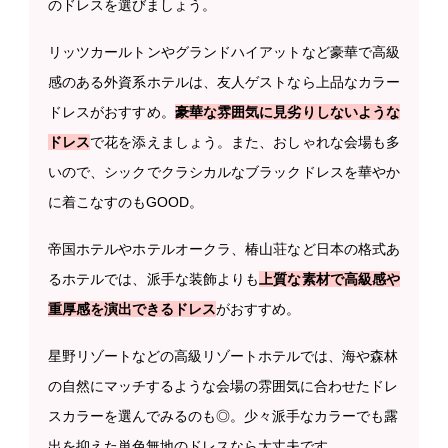
のドレスを選びましょう。
リッツカールトンやグランドハイアットなど豪華で高級
感のある外資系ホテルは、友人ゲストなら上品なカラー
ドレスがおすすめ。
豪華な雰囲気に見劣りしないような
ドレス
で花を添えましょう。また、おしゃれな会場も多
いので、シックでクラシカルなブラックドレスを華やか
に着こなすのもGOOD。
帝国ホテルやホテルオークラ、椿山荘など日本の格式あ
るホテルでは、派手な装飾よりも
上質な素材で高級感や
重厚感を演出できるドレス
がおすすめ。
星野リゾートなどの高級リゾートホテルでは、海や森林
の自然にマッチするような会場の雰囲気に合わせたドレ
スカラーを選んでみるのも◎。少々派手なカラーでも露
出を抑えた単色無地のドレスなら大丈夫です。