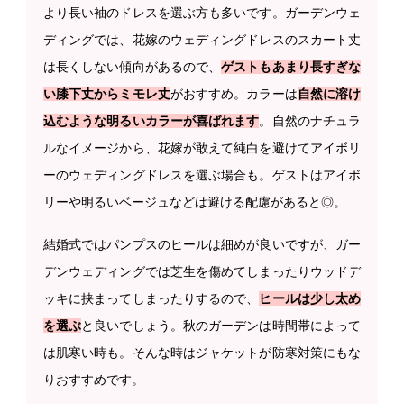
より長い袖のドレスを選ぶ方も多いです。ガーデンウェ
ディングでは、花嫁のウェディングドレスのスカート丈
は長くしない傾向があるので、
ゲストもあまり長すぎな
い膝下丈からミモレ丈
がおすすめ。カラーは
自然に溶け
込むような明るいカラーが喜ばれます
。自然のナチュラ
ルなイメージから、花嫁が敢えて純白を避けてアイボリ
ーのウェディングドレスを選ぶ場合も。ゲストはアイボ
リーや明るいベージュなどは避ける配慮があると◎。
結婚式ではパンプスのヒールは細めが良いですが、ガー
デンウェディングでは芝生を傷めてしまったりウッドデ
ッキに挟まってしまったりするので、
ヒールは少し太め
を選ぶ
と良いでしょう。秋のガーデンは時間帯によって
は肌寒い時も。そんな時はジャケットが防寒対策にもな
りおすすめです。