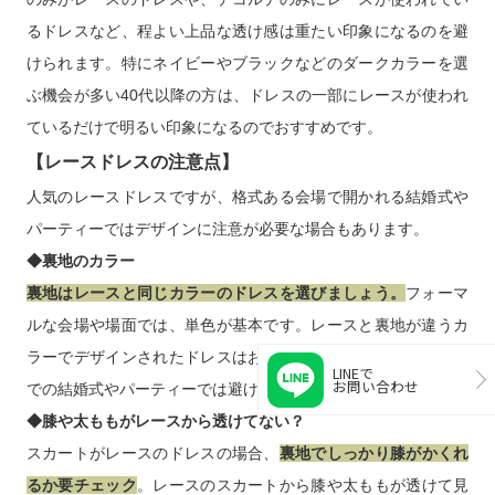
ます。
◆40代～
レースは可愛過ぎるんじゃないかしら…と心配される40代以降
の方には、
一部にレースが使われているドレスを選ぶと◎
。袖
のみがレースのドレスや、デコルテのみにレースが使われてい
るドレスなど、程よい上品な透け感は重たい印象になるのを避
けられます。特にネイビーやブラックなどのダークカラーを選
ぶ機会が多い40代以降の方は、ドレスの一部にレースが使われ
ているだけで明るい印象になるのでおすすめです。
【レースドレスの注意点】
人気のレースドレスですが、格式ある会場で開かれる結婚式や
LINEで
パーティーではデザインに注意が必要な場合もあります。
お問い合わせ
◆裏地のカラー
裏地はレースと同じカラーのドレスを選びましょう。
フォーマ
ルな会場や場面では、単色が基本です。レースと裏地が違うカ