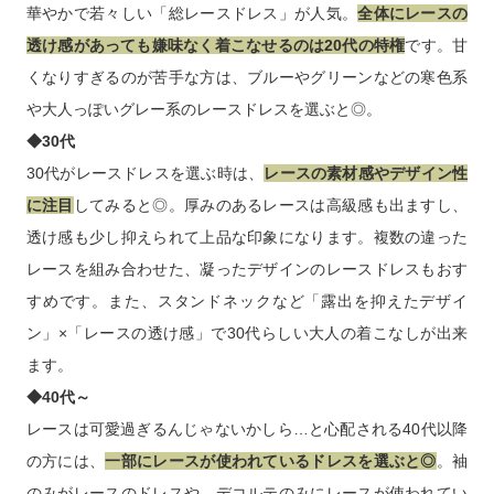
を使ったドレスがあり、年代問わず着られるので是非ご自身に
合ったレースドレスを探してみてください。
【レースドレス選び方のポイント】
◆20代
華やかで若々しい「総レースドレス」が人気。
全体にレースの
透け感があっても嫌味なく着こなせるのは20代の特権
です。甘
くなりすぎるのが苦手な方は、ブルーやグリーンなどの寒色系
や大人っぽいグレー系のレースドレスを選ぶと◎。
◆30代
30代がレースドレスを選ぶ時は、
レースの素材感やデザイン性
に注目
してみると◎。厚みのあるレースは高級感も出ますし、
透け感も少し抑えられて上品な印象になります。複数の違った
レースを組み合わせた、凝ったデザインのレースドレスもおす
すめです。また、スタンドネックなど「露出を抑えたデザイ
ン」×「レースの透け感」で30代らしい大人の着こなしが出来