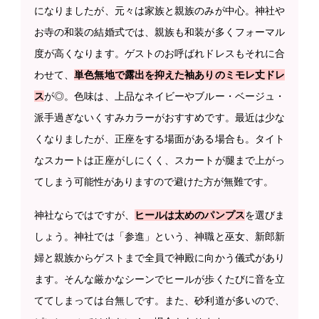
になりましたが、元々は家族と親族のみが中心。神社や
お寺の和装の結婚式では、親族も和装が多くフォーマル
度が高くなります。ゲストのお呼ばれドレスもそれに合
わせて、
単色無地で露出を抑えた袖ありのミモレ丈ドレ
ス
が◎。色味は、上品なネイビーやブルー・ベージュ・
派手過ぎないくすみカラーがおすすめです。最近は少な
くなりましたが、正座をする場面がある場合も。タイト
なスカートは正座がしにくく、スカートが腿まで上がっ
てしまう可能性がありますので避けた方が無難です。
神社ならではですが、
ヒールは太めのパンプス
を選びま
しょう。神社では「参進」という、神職と巫女、新郎新
婦と親族からゲストまで全員で神殿に向かう儀式があり
ます。そんな厳かなシーンでヒールが歩くたびに音を立
ててしまっては台無しです。また、砂利道が多いので、