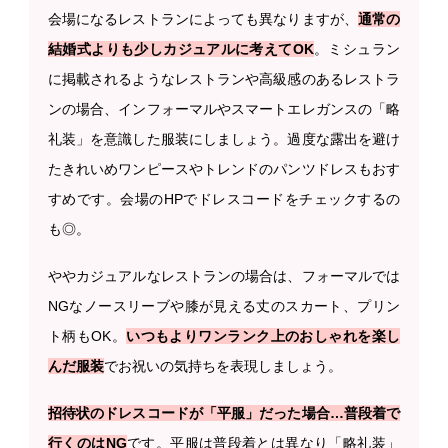
会場になるレストランによっても異なりますが、
通常の
結婚式よりも少しカジュアルに考えてOK
。ミシュラン
に掲載されるようなレストランや高級感のあるレストラ
ンの場合、インフォーマルやスマートエレガンスの「略
礼装」を意識した服装にしましょう。過度な露出を避け
たきれいめワンピースやトレンドのパンツドレスもおす
すめです。会場のHPでドレスコードをチェックするの
も◎。
ややカジュアルなレストランの場合は、フォーマルでは
NGなノースリーブや膝が見える丈のスカート、プリン
ト柄もOK。
いつもよりワンランク上のおしゃれを楽し
んだ服装
でお祝いの気持ちを表現しましょう。
招待状のドレスコードが「平服」だった場合…普段着で
行くのはNG
です。平服は普段着とは異なり「略礼装」