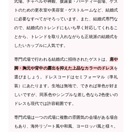
式場。チャペルや神殿、披露宴・パーティー会場、ゲス
トのための更衣室や美容室・ゲストルームなど、結婚式
に必要なすべてがそろっています。また、結婚式専門な
ので、結婚式のトレンドにもいち早く対応してくれるこ
とから、トレンドを取り入れながらも正統派の結婚式を
したいカップルに人気です。
専門式場で行われる結婚式に招待されたゲストは、
肩や
脚・胸元や背中の露出を抑えた上品なカラーのドレス
を
選びましょう。ドレスコードはセミフォーマル（準礼
装）にあたります。生地は無地で、できれば単色が好ま
しいですが、同系色やシンプルな差し色なら2色使いの
ドレスも現代では許容範囲です。
専門式場は一つの式場に複数の雰囲気の会場がある場合
もあり、海外リゾート風や和風、ヨーロッパ風と様々。