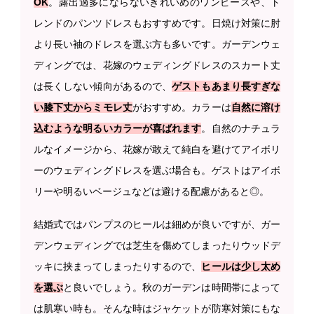
OK
。露出過多にならないきれいめのワンピースや、ト
レンドのパンツドレスもおすすめです。日焼け対策に肘
より長い袖のドレスを選ぶ方も多いです。ガーデンウェ
ディングでは、花嫁のウェディングドレスのスカート丈
は長くしない傾向があるので、
ゲストもあまり長すぎな
い膝下丈からミモレ丈
がおすすめ。カラーは
自然に溶け
込むような明るいカラーが喜ばれます
。自然のナチュラ
ルなイメージから、花嫁が敢えて純白を避けてアイボリ
ーのウェディングドレスを選ぶ場合も。ゲストはアイボ
リーや明るいベージュなどは避ける配慮があると◎。
結婚式ではパンプスのヒールは細めが良いですが、ガー
デンウェディングでは芝生を傷めてしまったりウッドデ
ッキに挟まってしまったりするので、
ヒールは少し太め
を選ぶ
と良いでしょう。秋のガーデンは時間帯によって
は肌寒い時も。そんな時はジャケットが防寒対策にもな