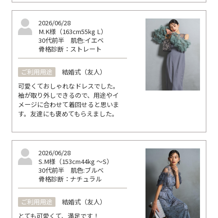
2026/06/28
M.K様（163cm55kg L）
30代前半
肌色:イエベ
骨格診断：ストレート
ご利用用途
結婚式（友人）
可愛くておしゃれなドレスでした。
袖が取り外しできるので、用途やイ
メージに合わせて着回せると思いま
す。友達にも褒めてもらえました。
2026/06/28
S.M様（153cm44kg ～S）
30代前半
肌色:ブルべ
骨格診断：ナチュラル
ご利用用途
結婚式（友人）
とても可愛くて、満足です！