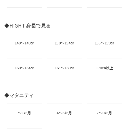
◆HIGHT 身長で見る
140～149㎝
150～154㎝
155～159㎝
160～164㎝
165～169㎝
170㎝以上
◆マタニティ
～3か月
4～6か月
7～8か月