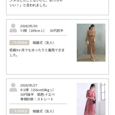
ンタルしたことないけど、めっちゃ
いい！」と言われました。
2026/05/30
Y.I様（169cm L）
30代前半
ご利用用途
結婚式（友人）
妊娠9ヶ月でもゆったりと着用できま
した。
2026/05/27
R.S様（156cm58kg L）
30代後半
肌色:イエベ
骨格診断：ストレート
ご利用用途
結婚式（友人）