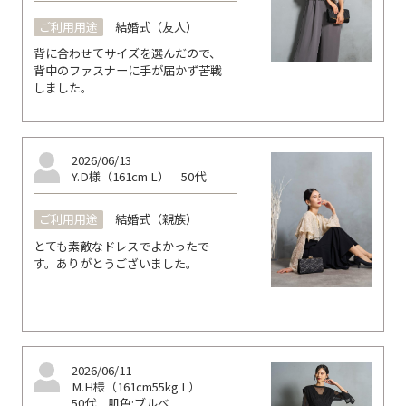
ご利用用途
結婚式（友人）
背に合わせてサイズを選んだので、
背中のファスナーに手が届かず苦戦
しました。
2026/06/13
Y.D様（161cm L）
50代
ご利用用途
結婚式（親族）
とても素敵なドレスでよかったで
す。ありがとうございました。
2026/06/11
M.H様（161cm55kg L）
50代
肌色:ブルべ