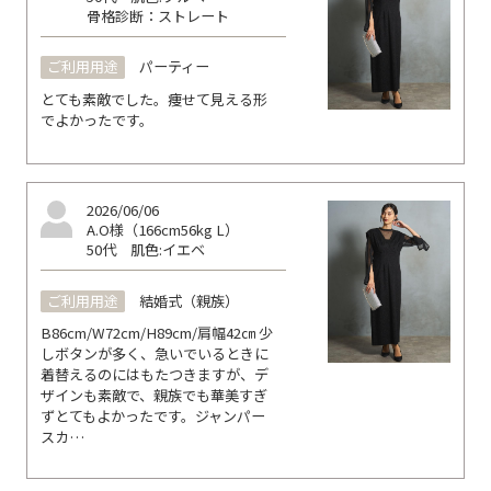
骨格診断：ストレート
ご利用用途
パーティー
とても素敵でした。痩せて見える形
でよかったです。
2026/06/06
A.O様（166cm56kg L）
50代
肌色:イエベ
ご利用用途
結婚式（親族）
B86cm/W72cm/H89cm/肩幅42㎝ 少
しボタンが多く、急いでいるときに
着替えるのにはもたつきますが、デ
ザインも素敵で、親族でも華美すぎ
ずとてもよかったです。ジャンパー
スカ…