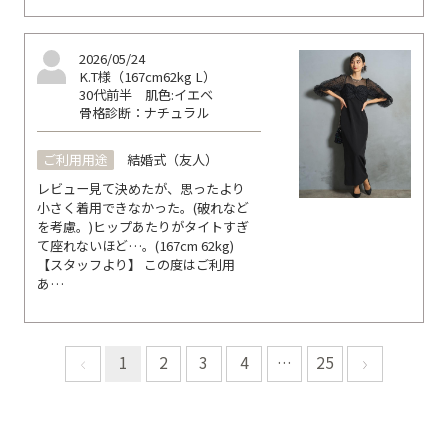
2026/05/24
K.T様（167cm62kg L）
30代前半
肌色:イエベ
骨格診断：ナチュラル
ご利用用途
結婚式（友人）
レビュー見て決めたが、思ったより
小さく着用できなかった。(破れなど
を考慮。)ヒップあたりがタイトすぎ
て座れないほど…。(167cm 62kg)
【スタッフより】 この度はご利用
あ…
1
2
3
4
…
25