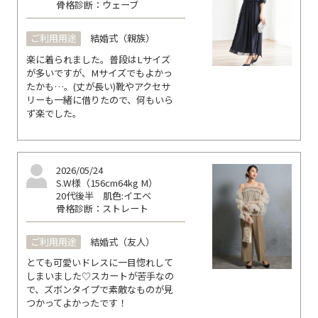
骨格診断：ウェーブ
ご利用用途
結婚式（親族）
楽に着られました。普段はLサイズ
が多いですが、Mサイズでもよかっ
たかも…。(丈が長い)靴やアクセサ
リーも一緒に借りたので、何もいら
ず楽でした。
2026/05/24
S.W様（156cm64kg M）
20代後半
肌色:イエベ
骨格診断：ストレート
ご利用用途
結婚式（友人）
とても可愛いドレスに一目惚れして
しまいました♡スカートが苦手なの
で、ズボンタイプで素敵なものが見
つかってよかったです！