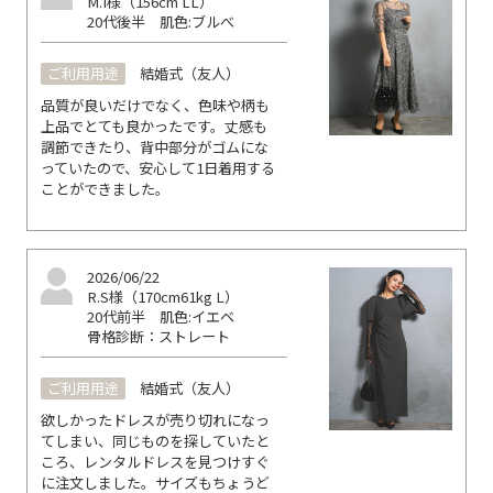
M.I様（156cm LL）
20代後半
肌色:ブルべ
ご利用用途
結婚式（友人）
品質が良いだけでなく、色味や柄も
上品でとても良かったです。丈感も
調節できたり、背中部分がゴムにな
っていたので、安心して1日着用する
ことができました。
2026/06/22
R.S様（170cm61kg L）
20代前半
肌色:イエベ
骨格診断：ストレート
ご利用用途
結婚式（友人）
欲しかったドレスが売り切れになっ
てしまい、同じものを探していたと
ころ、レンタルドレスを見つけすぐ
に注文しました。サイズもちょうど