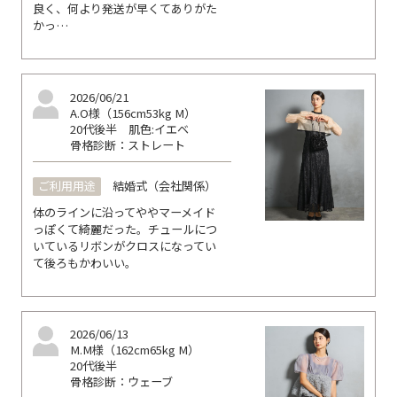
良く、何より発送が早くてありがた
かっ…
2026/06/21
A.O様（156cm53kg M）
20代後半
肌色:イエベ
骨格診断：ストレート
ご利用用途
結婚式（会社関係）
体のラインに沿ってややマーメイド
っぽくて綺麗だった。チュールにつ
いているリボンがクロスになってい
て後ろもかわいい。
2026/06/13
M.M様（162cm65kg M）
20代後半
骨格診断：ウェーブ