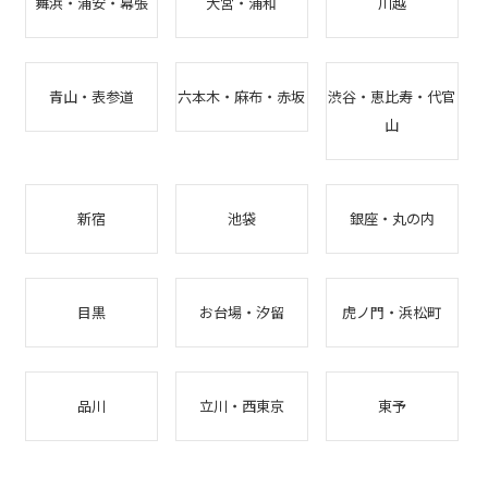
舞浜・浦安・幕張
大宮・浦和
川越
青山・表参道
六本木・麻布・赤坂
渋谷・恵比寿・代官
山
新宿
池袋
銀座・丸の内
目黒
お台場・汐留
虎ノ門・浜松町
品川
立川・西東京
東予