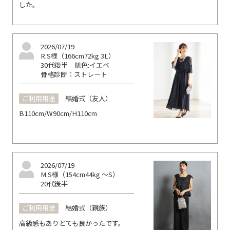
した。
2026/07/19
R.S様（166cm72kg 3L）
30代後半
肌色:イエベ
骨格診断：ストレート
ご利用用途
結婚式（友人）
B110cm/W90cm/H110cm
2026/07/19
M.S様（154cm44kg ～S）
20代後半
ご利用用途
結婚式（親族）
高級感もありとても良かったです。