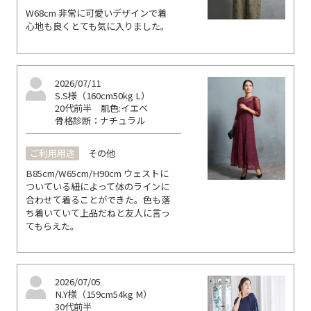
W68cm 非常に可愛いデザインで着
心地も良くとても気に入りました。
2026/07/11
S.S様（160cm50kg L）
20代前半
肌色:イエベ
骨格診断：ナチュラル
ご利用用途
その他
B85cm/W65cm/H90cm ウェストに
ついている紐によって体のラインに
合わせて着ることができた。色も落
ち着いていて上品だねと友人に言っ
てもらえた。
2026/07/05
N.Y様（159cm54kg M）
30代前半