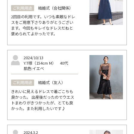
ご利用用途
結婚式（会社関係）
2回目の利用です。いつも素敵なドレ
スをご用意下さりありがとうござい
ます。今回もキレイなドレスだねと
褒められてよかったです。
2024/10/13
Y.T様（154cm M）
40代
肌色:イエベ
ご利用用途
結婚式（友人）
きれいに見えるドレスで着ごこちも
良かった。 出産後だったのでウエス
トまわりがきつかったが、とても良
かった。また利用したいです♪
2024.3.2