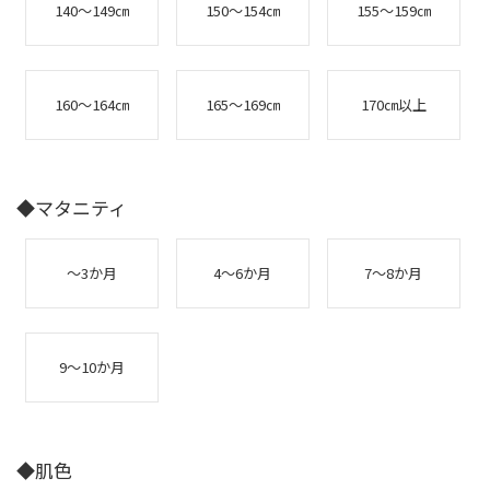
140～149㎝
150～154㎝
155～159㎝
160～164㎝
165～169㎝
170㎝以上
◆マタニティ
～3か月
4～6か月
7～8か月
9～10か月
◆肌色