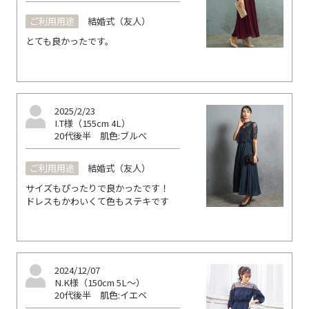
ご利用用途
結婚式（友人）
とても良かったです。
2025/2/23
I.T様（155cm 4L）
20代後半
肌色:ブルべ
ご利用用途
結婚式（友人）
サイズもぴったりで良かったです！
ドレスもかわいくて色もステキです
2024/12/07
N.K様（150cm 5L～）
20代後半
肌色:イエベ