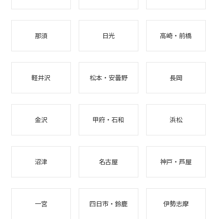
那須
日光
高崎・前橋
軽井沢
松本・安曇野
長岡
金沢
甲府・石和
浜松
沼津
名古屋
神戸・芦屋
一宮
四日市・鈴鹿
伊勢志摩