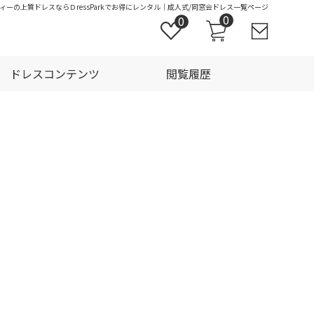
ィーの上質ドレスならＤressParkでお得にレンタル｜成人式/同窓会ドレス一覧ページ
0
0
ドレスコンテンツ
閲覧履歴