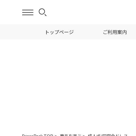
トップページ
ご利用案内
DressPark TOP
商品を選ぶ
成人式/同窓会ドレス