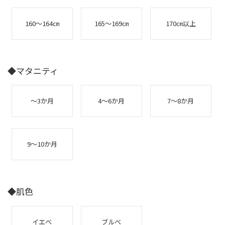
160～164㎝
165～169㎝
170㎝以上
◆マタニティ
～3か月
4～6か月
7～8か月
9～10か月
◆肌色
イエベ
ブルべ