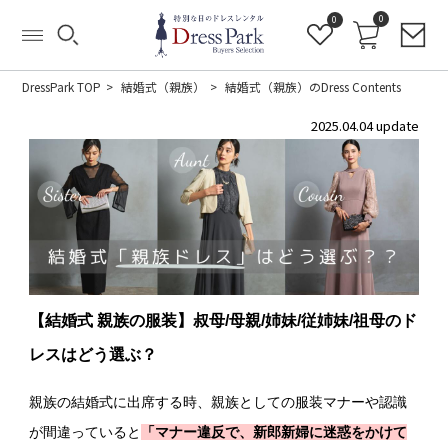
0
0
DressPark TOP
結婚式（親族）
結婚式（親族）のDress Contents
2025.04.04 update
【結婚式 親族の服装】叔母/母親/姉妹/従姉妹/祖母のド
レスはどう選ぶ？
親族の結婚式に出席する時、親族としての服装マナーや認識
が間違っていると
「マナー違反で、新郎新婦に迷惑をかけて