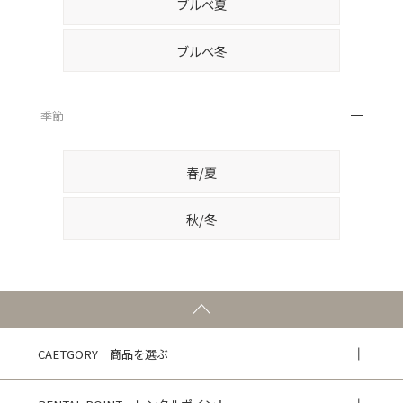
ブルべ夏
ブルべ冬
季節
春/夏
秋/冬
CAETGORY 商品を選ぶ