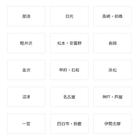
那須
日光
高崎・前橋
軽井沢
松本・安曇野
長岡
金沢
甲府・石和
浜松
沼津
名古屋
神戸・芦屋
一宮
四日市・鈴鹿
伊勢志摩