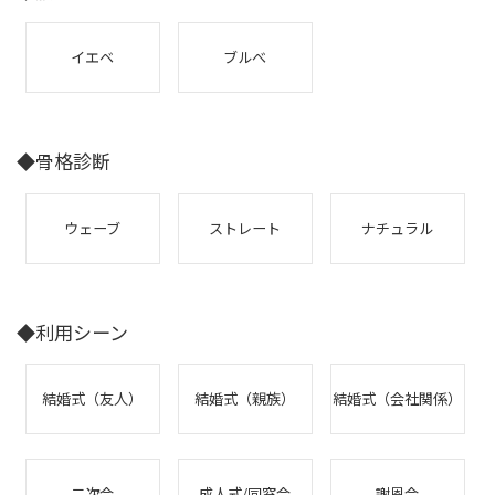
イエベ
ブルべ
◆骨格診断
ウェーブ
ストレート
ナチュラル
◆利用シーン
結婚式（友人）
結婚式（親族）
結婚式（会社関係）
二次会
成人式/同窓会
謝恩会