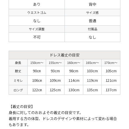
あり
背中
ウエストゴム
サイズ感
なし
普通
サイズ調整
付属品
不可
なし
ドレス着丈の目安
身長
150cm〜
155cm〜
160cm〜
165cm〜
170cm〜
90㎝
93cm
98cm
103cm
105cm
膝丈
106㎝
109cm
114cm
119cm
121cm
ミモレ
122㎝
125cm
130cm
135cm
137cm
ロング
【着丈の目安】
身長に対してのおおよその着丈の目安です。
着用する方の体型、ドレスのデザインや素材によって変わる場合
もあります。