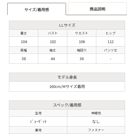
商品説明
サイズ/着用感
LLサイズ
着丈
バスト
ウエスト
ヒップ
104
102
106
112
肩幅
袖丈
袖回り
パンツ丈
38
44
36
-
モデル身長
160cm/Mサイズ着用
スペック/着用感
生地
伸縮性
ｼﾞｮｰｾﾞｯﾄ
なし
裏地
ファスナー