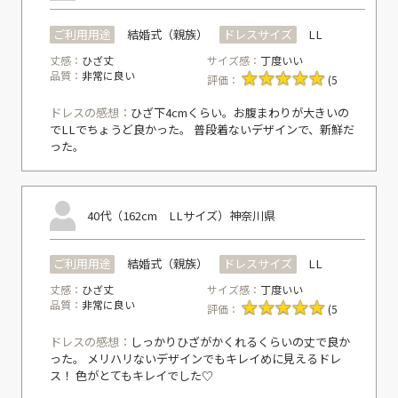
ご利用用途
結婚式（親族）
ドレスサイズ
LL
丈感：
ひざ丈
サイズ感：
丁度いい
品質：
非常に良い
評価：
(5
ドレスの感想：
ひざ下4cmくらい。お腹まわりが大きいの
でLLでちょうど良かった。 普段着ないデザインで、新鮮だ
った。
40代（162cm LLサイズ）
神奈川県
ご利用用途
結婚式（親族）
ドレスサイズ
LL
丈感：
ひざ丈
サイズ感：
丁度いい
品質：
非常に良い
評価：
(5
ドレスの感想：
しっかりひざがかくれるくらいの丈で良か
った。 メリハリないデザインでもキレイめに見えるドレ
ス！ 色がとてもキレイでした♡