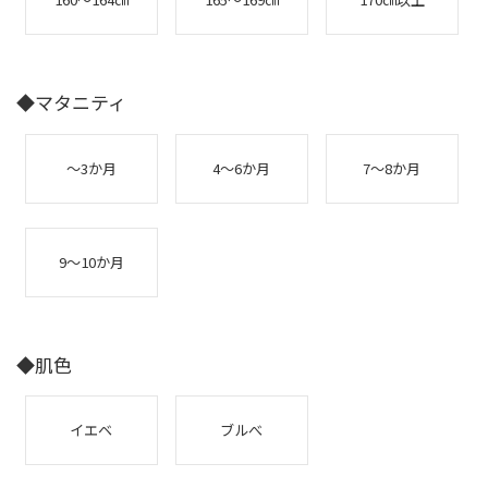
◆マタニティ
～3か月
4～6か月
7～8か月
9～10か月
◆肌色
イエベ
ブルべ