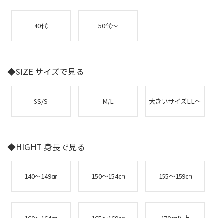
40代
50代～
◆SIZE サイズで見る
SS/S
M/L
大きいサイズLL～
◆HIGHT 身長で見る
140～149㎝
150～154㎝
155～159㎝
160～164㎝
165～169㎝
170㎝以上