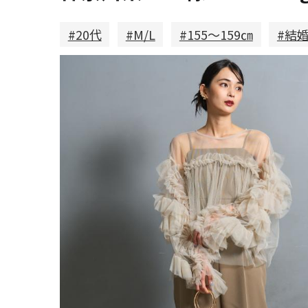
#20代
#M/L
#155～159㎝
#結