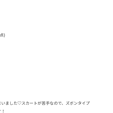
5点)
まいました♡スカートが苦手なので、ズボンタイプ
す！