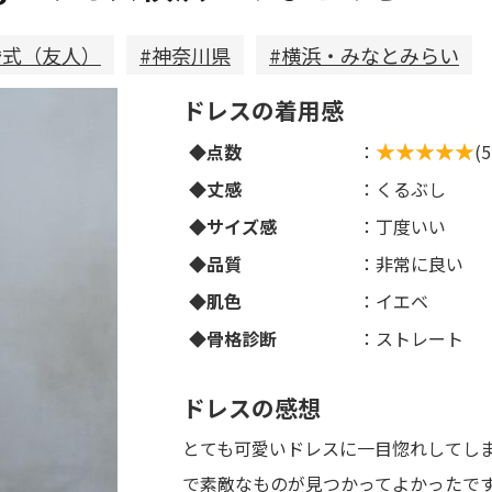
婚式（友人）
#神奈川県
#横浜・みなとみらい
ドレスの着用感
◆点数
：
(
◆丈感
：くるぶし
◆サイズ感
：丁度いい
◆品質
：非常に良い
◆肌色
：イエベ
◆骨格診断
：ストレート
ドレスの感想
とても可愛いドレスに一目惚れしてし
で素敵なものが見つかってよかったで