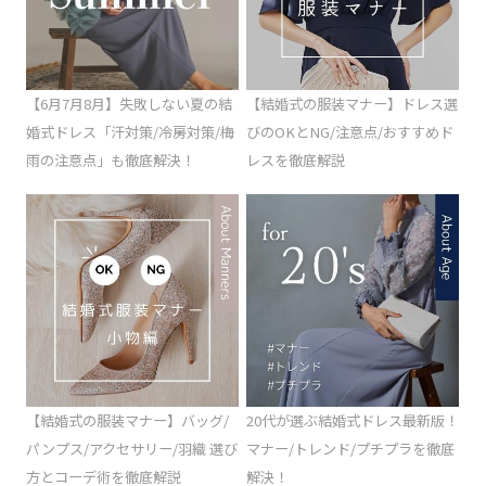
【6月7月8月】失敗しない夏の結
【結婚式の服装マナー】ドレス選
婚式ドレス「汗対策/冷房対策/梅
びのOKとNG/注意点/おすすめド
雨の注意点」も徹底解決！
レスを徹底解説
【結婚式の服装マナー】バッグ/
20代が選ぶ結婚式ドレス最新版！
パンプス/アクセサリー/羽織 選び
マナー/トレンド/プチプラを徹底
方とコーデ術を徹底解説
解決！