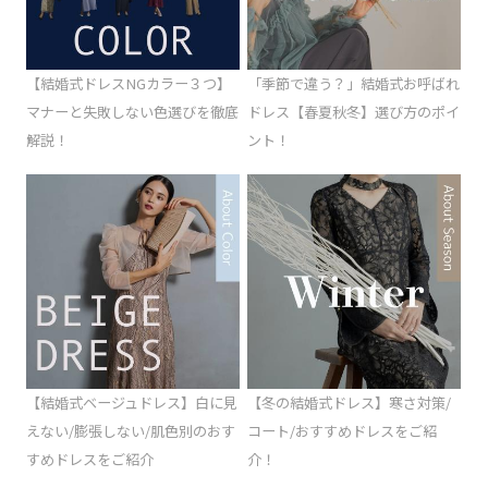
【結婚式ドレスNGカラー３つ】
「季節で違う？」結婚式お呼ばれ
マナーと失敗しない色選びを徹底
ドレス【春夏秋冬】選び方のポイ
解説！
ント！
【結婚式ベージュドレス】白に見
【冬の結婚式ドレス】寒さ対策/
えない/膨張しない/肌色別のおす
コート/おすすめドレスをご紹
すめドレスをご紹介
介！