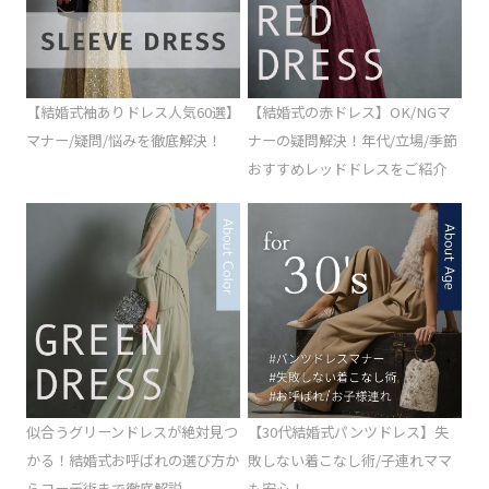
【結婚式袖ありドレス人気60選】
【結婚式の赤ドレス】OK/NGマ
マナー/疑問/悩みを徹底解決！
ナーの疑問解決！年代/立場/季節
おすすめレッドドレスをご紹介
似合うグリーンドレスが絶対見つ
【30代結婚式パンツドレス】失
かる！結婚式お呼ばれの選び方か
敗しない着こなし術/子連れママ
らコーデ術まで徹底解説
も安心！