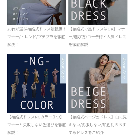
20代が選ぶ結婚式ドレス最新版！
【結婚式で黒ドレスはOK】マナ
マナー/トレンド/プチプラを徹底
ー/選び方/コーデ術と人気ドレス
解決！
を徹底解説
【結婚式ドレスNGカラー３つ】
【結婚式ベージュドレス】白に見
マナーと失敗しない色選びを徹底
えない/膨張しない/肌色別のおす
解説！
すめドレスをご紹介