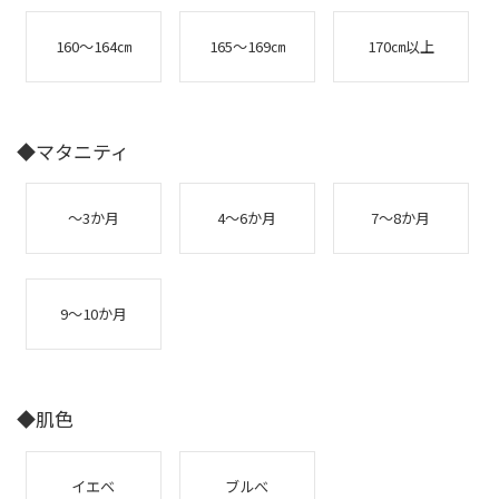
160～164㎝
165～169㎝
170㎝以上
◆マタニティ
～3か月
4～6か月
7～8か月
9～10か月
◆肌色
イエベ
ブルべ