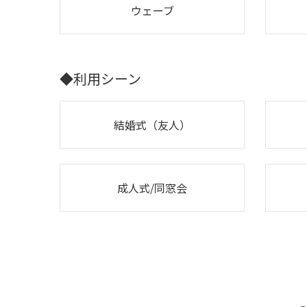
ウェーブ
◆利用シーン
結婚式（友人）
成人式/同窓会