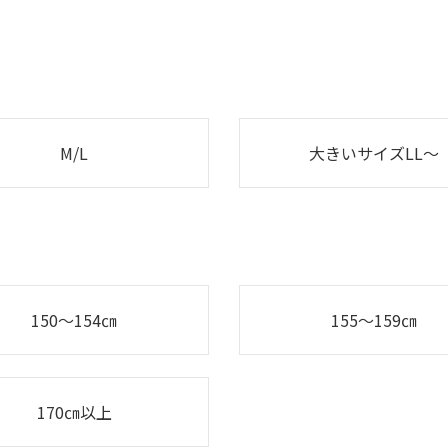
M/L
大きいサイズLL～
150～154㎝
155～159㎝
170㎝以上