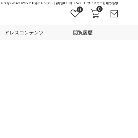
スならＤressParkでお得にレンタル｜静岡県 T.I様165㎝ LLサイズのご利用の感想
0
0
ドレスコンテンツ
閲覧履歴