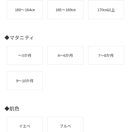
160～164㎝
165～169㎝
170㎝以上
◆マタニティ
～3か月
4～6か月
7～8か月
9～10か月
◆肌色
イエベ
ブルべ