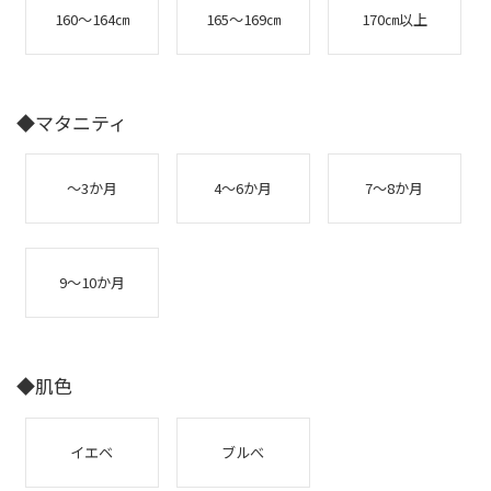
160～164㎝
165～169㎝
170㎝以上
◆マタニティ
～3か月
4～6か月
7～8か月
9～10か月
◆肌色
イエベ
ブルべ