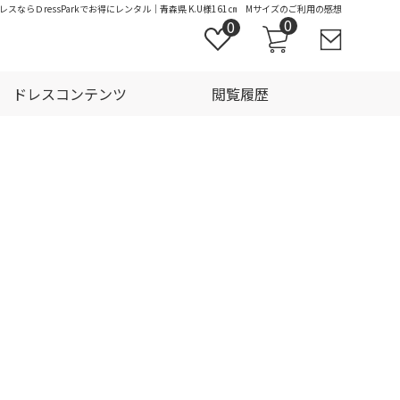
スならＤressParkでお得にレンタル｜青森県 K.U様161㎝ Mサイズのご利用の感想
0
0
ドレスコンテンツ
閲覧履歴