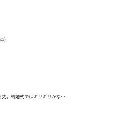
5点)
る丈。結婚式ではギリギリかな…