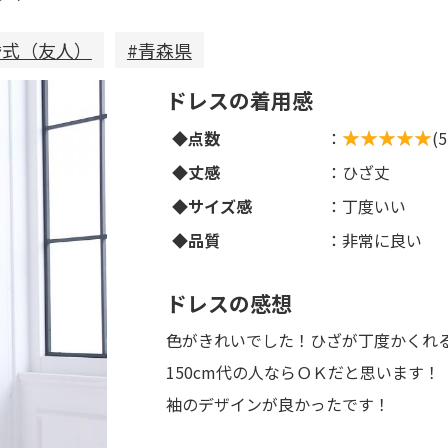
婚式（友人）
#青森県
ドレスの着用感
◆点数
：
(
◆丈感
：ひざ丈
◆サイズ感
：丁度いい
◆品質
：非常に良い
ドレスの感想
色がきれいでした！ひざが丁度かくれ
150cm代の人ならＯＫだと思います！
袖のデザインが良かったです！