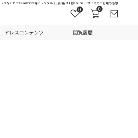
スならＤressParkでお得にレンタル｜山形県 M.F様160㎝ Lサイズのご利用の感想
0
0
ドレスコンテンツ
閲覧履歴