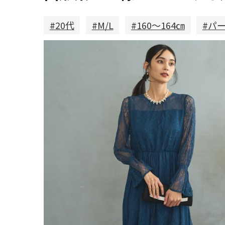
#20代
#M/L
#160～164㎝
#パ