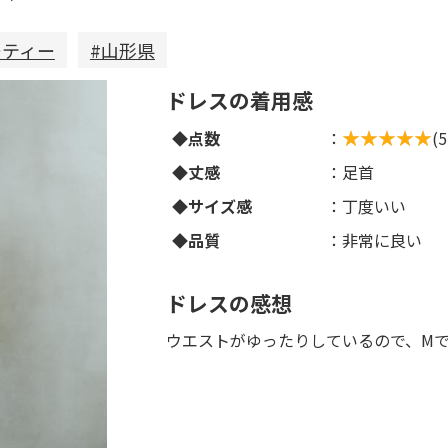
ーティー
#山形県
ドレスの着用感
◆点数
：
(
◆丈感
：足首
◆サイズ感
：丁度いい
◆品質
：非常に良い
ドレスの感想
ウエストがゆったりしているので、M