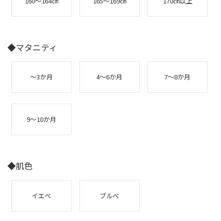
160～164㎝
165～169㎝
170㎝以上
◆マタニティ
～3か月
4～6か月
7～8か月
9～10か月
◆肌色
イエベ
ブルべ