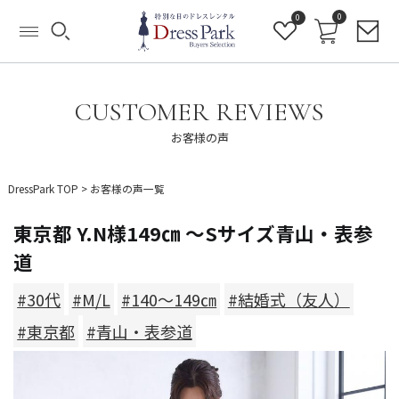
0
0
CUSTOMER REVIEWS
お客様の声
DressPark TOP
>
お客様の声一覧
東京都 Y.N様149㎝ ～Sサイズ青山・表参
道
#30代
#M/L
#140～149㎝
#結婚式（友人）
#東京都
#青山・表参道