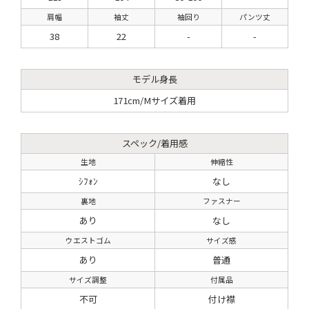
肩幅
袖丈
袖回り
パンツ丈
38
22
-
-
モデル身長
171cm/Mサイズ着用
スペック/着用感
生地
伸縮性
ｼﾌｫﾝ
なし
裏地
ファスナー
あり
なし
ウエストゴム
サイズ感
あり
普通
サイズ調整
付属品
不可
付け襟