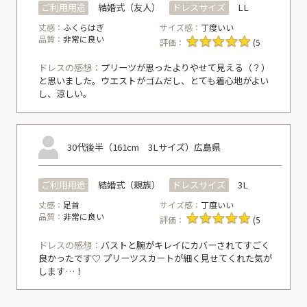
ご利用用途
結婚式（友人）
ドレスサイズ
LL
丈感：
ふくらはぎ
サイズ感：
丁度いい
品質：
非常に良い
評価：
(5
ドレスの感想：
プリーツが思ったよりやせて見える（？）
と思いました。ウエストがゴムだし、とても着心地がよい
し、涼しい。
30代後半（161cm 3Lサイズ）
広島県
ご利用用途
結婚式（親族）
ドレスサイズ
3L
丈感：
足首
サイズ感：
丁度いい
品質：
非常に良い
評価：
(5
ドレスの感想：
バストと腕がキレイにカバーされてすごく
良かったです♡ プリーツスカートが細く見せてくれた気が
します…！