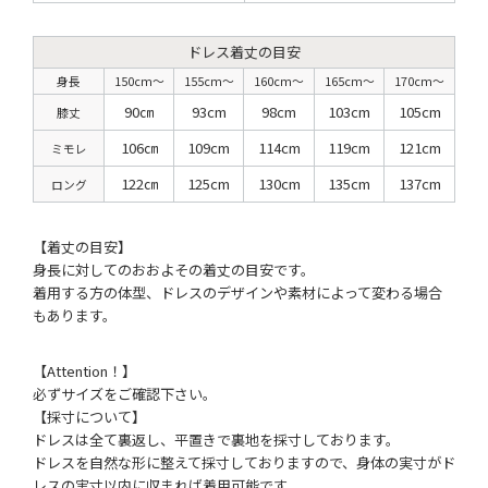
ドレス着丈の目安
身長
150cm〜
155cm〜
160cm〜
165cm〜
170cm〜
90㎝
93cm
98cm
103cm
105cm
膝丈
106㎝
109cm
114cm
119cm
121cm
ミモレ
122㎝
125cm
130cm
135cm
137cm
ロング
【着丈の目安】
身長に対してのおおよその着丈の目安です。
着用する方の体型、ドレスのデザインや素材によって変わる場合
もあります。
【Attention！】
必ずサイズをご確認下さい。
【採寸について】
ドレスは全て裏返し、平置きで裏地を採寸しております。
ドレスを自然な形に整えて採寸しておりますので、身体の実寸がド
レスの実寸以内に収まれば着用可能です。