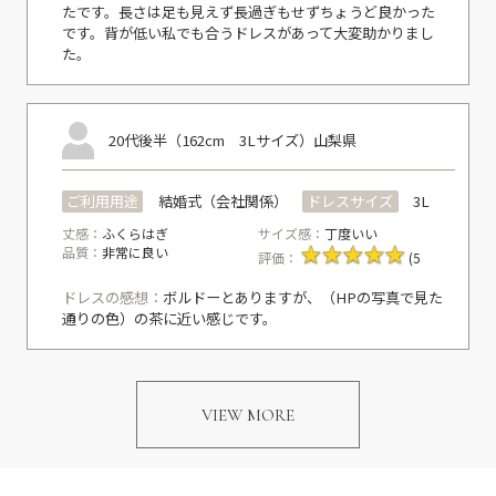
たです。長さは足も見えず長過ぎもせずちょうど良かった
です。背が低い私でも合うドレスがあって大変助かりまし
た。
20代後半（162cm 3Lサイズ）
山梨県
ご利用用途
結婚式（会社関係）
ドレスサイズ
3L
丈感：
ふくらはぎ
サイズ感：
丁度いい
品質：
非常に良い
評価：
(5
ドレスの感想：
ボルドーとありますが、（HPの写真で見た
通りの色）の茶に近い感じです。
VIEW MORE