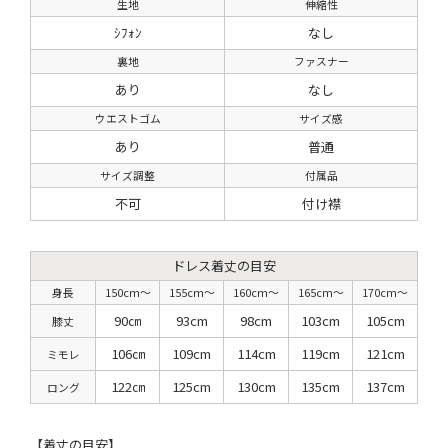
生地
伸縮性
ｼﾌｫﾝ
なし
裏地
ファスナー
あり
なし
ウエストゴム
サイズ感
あり
普通
サイズ調整
付属品
不可
付け襟
ドレス着丈の目安
身長
150cm〜
155cm〜
160cm〜
165cm〜
170cm〜
90㎝
93cm
98cm
103cm
105cm
膝丈
106㎝
109cm
114cm
119cm
121cm
ミモレ
122㎝
125cm
130cm
135cm
137cm
ロング
【着丈の目安】