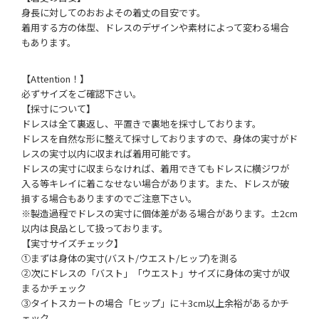
身長に対してのおおよその着丈の目安です。
着用する方の体型、ドレスのデザインや素材によって変わる場合
もあります。
【Attention！】
必ずサイズをご確認下さい。
【採寸について】
ドレスは全て裏返し、平置きで裏地を採寸しております。
ドレスを自然な形に整えて採寸しておりますので、身体の実寸がド
レスの実寸以内に収まれば着用可能です。
ドレスの実寸に収まらなければ、着用できてもドレスに横ジワが
入る等キレイに着こなせない場合があります。また、ドレスが破
損する場合もありますのでご注意下さい。
※製造過程でドレスの実寸に個体差がある場合があります。±2cm
以内は良品として扱っております。
【実寸サイズチェック】
①まずは身体の実寸(バスト/ウエスト/ヒップ)を測る
②次にドレスの「バスト」「ウエスト」サイズに身体の実寸が収
まるかチェック
③タイトスカートの場合「ヒップ」に＋3cm以上余裕があるかチ
ェック