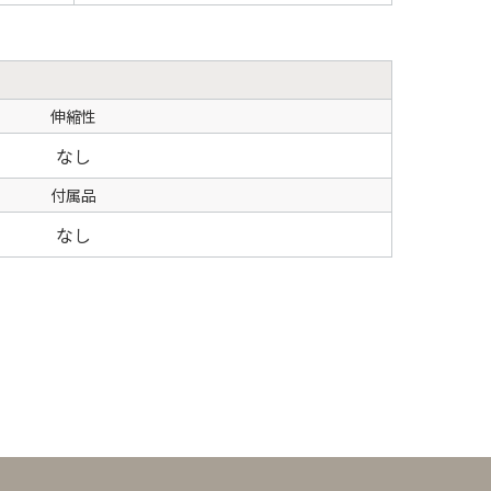
伸縮性
なし
付属品
なし