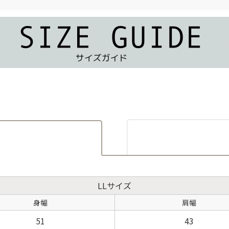
LLサイズ
身幅
肩幅
51
43