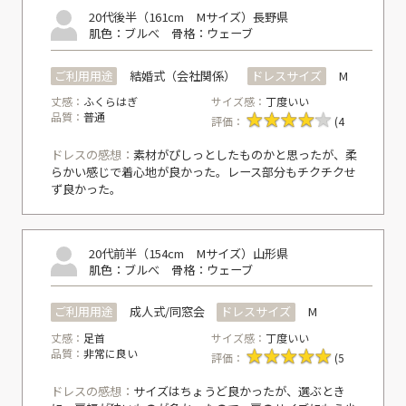
20代後半（161cm Mサイズ）
長野県
肌色：ブルべ
骨格：ウェーブ
ご利用用途
結婚式（会社関係）
ドレスサイズ
M
丈感：
ふくらはぎ
サイズ感：
丁度いい
品質：
普通
評価：
(4
ドレスの感想：
素材がぴしっとしたものかと思ったが、柔
らかい感じで着心地が良かった。レース部分もチクチクせ
ず良かった。
20代前半（154cm Mサイズ）
山形県
肌色：ブルべ
骨格：ウェーブ
ご利用用途
成人式/同窓会
ドレスサイズ
M
丈感：
足首
サイズ感：
丁度いい
品質：
非常に良い
評価：
(5
ドレスの感想：
サイズはちょうど良かったが、選ぶとき