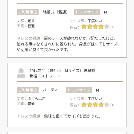
ご利用用途
結婚式（親族）
ドレスサイズ
M
丈感：
足首
サイズ感：
丁度いい
品質：
普通
評価：
(4
ドレスの感想：
肩のレースが破れないか心配だったけど、
破れる事はなくきれいに着られた。身長が低くてもサイズ
や丈感が良くて良かったです。
20代前半（159cm Mサイズ）
岐阜県
骨格：ストレート
ご利用用途
パーティー
ドレスサイズ
M
丈感：
ふくらはぎ
サイズ感：
丁度いい
品質：
普通
評価：
(4
ドレスの感想：
色味も良くてサイズも良かった。