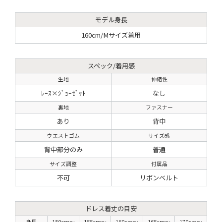
モデル身長
160cm/Mサイズ着用
スペック/着用感
生地
伸縮性
ﾚｰｽ×ｼﾞｮｰｾﾞｯﾄ
なし
裏地
ファスナー
あり
背中
ウエストゴム
サイズ感
背中部分のみ
普通
サイズ調整
付属品
不可
リボンベルト
ドレス着丈の目安
身長
150cm〜
155cm〜
160cm〜
165cm〜
170cm〜