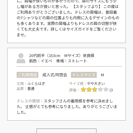
に、肩幅が狭いものが多かったので、肩のサイズにもう少
し幅がある方が良いと思った。 【スタッフより】 この度は
ご利用ありがとうございました。ドレスの肩幅は、普段着
のTシャツなどの肩の位置よりも内側に入るデザインのもの
も多くあります。実際の肩幅よりもドレスの肩の切替が狭
くても大丈夫です。詳しくはサイズガイドをご覧ください
ませ。
20代前半（153cm Mサイズ）
奈良県
肌色：イエベ
骨格：ストレート
ご利用用途
成人式/同窓会
ドレスサイズ
M
丈感：
ふくらはぎ
サイズ感：
やや大きい
品質：
普通
評価：
(3
ドレスの感想：
スタッフさんの着用感を参考に決めまし
た。 丈感がとても参考になりました。ありがとうございま
した。