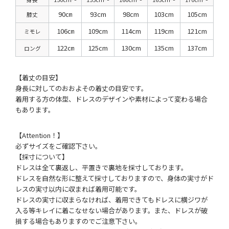
90㎝
93cm
98cm
103cm
105cm
膝丈
106㎝
109cm
114cm
119cm
121cm
ミモレ
122㎝
125cm
130cm
135cm
137cm
ロング
【着丈の目安】
身長に対してのおおよその着丈の目安です。
着用する方の体型、ドレスのデザインや素材によって変わる場合
もあります。
【Attention！】
必ずサイズをご確認下さい。
【採寸について】
ドレスは全て裏返し、平置きで裏地を採寸しております。
ドレスを自然な形に整えて採寸しておりますので、身体の実寸がド
レスの実寸以内に収まれば着用可能です。
ドレスの実寸に収まらなければ、着用できてもドレスに横ジワが
入る等キレイに着こなせない場合があります。また、ドレスが破
損する場合もありますのでご注意下さい。