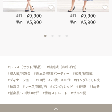
¥9,900
¥9,900
SET
SET
¥5,900
¥5,900
単品
単品
#ドレス（セット/単品）
#結婚式（お呼ばれ）
#成人式/同窓会
#謝恩会/卒業パーティー
#式典/授賞式
#ディナーショー
#10代
#20代
#30代
#ロング/ミモレ丈
#袖あり
#レース/刺繍/柄
#ピンク/レッド
#春/夏
#秋/冬
#低身長“20代/30代”
#骨格ストレート
#ブルべ夏