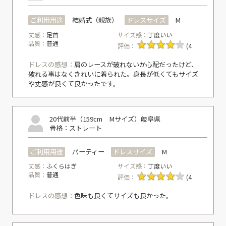
ご利用用途
結婚式（親族）
ドレスサイズ
M
丈感：
足首
サイズ感：
丁度いい
品質：
普通
評価：
(4
ドレスの感想：
肩のレースが破れないか心配だったけど、
破れる事はなくきれいに着られた。身長が低くてもサイズ
や丈感が良くて良かったです。
20代前半（159cm Mサイズ）
岐阜県
骨格：ストレート
ご利用用途
パーティー
ドレスサイズ
M
丈感：
ふくらはぎ
サイズ感：
丁度いい
品質：
普通
評価：
(4
ドレスの感想：
色味も良くてサイズも良かった。