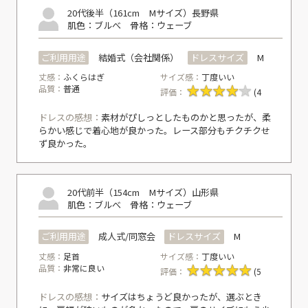
20代後半（161cm Mサイズ）
長野県
肌色：ブルべ
骨格：ウェーブ
ご利用用途
結婚式（会社関係）
ドレスサイズ
M
丈感：
ふくらはぎ
サイズ感：
丁度いい
品質：
普通
評価：
(4
ドレスの感想：
素材がぴしっとしたものかと思ったが、柔
らかい感じで着心地が良かった。レース部分もチクチクせ
ず良かった。
20代前半（154cm Mサイズ）
山形県
肌色：ブルべ
骨格：ウェーブ
ご利用用途
成人式/同窓会
ドレスサイズ
M
丈感：
足首
サイズ感：
丁度いい
品質：
非常に良い
評価：
(5
ドレスの感想：
サイズはちょうど良かったが、選ぶとき