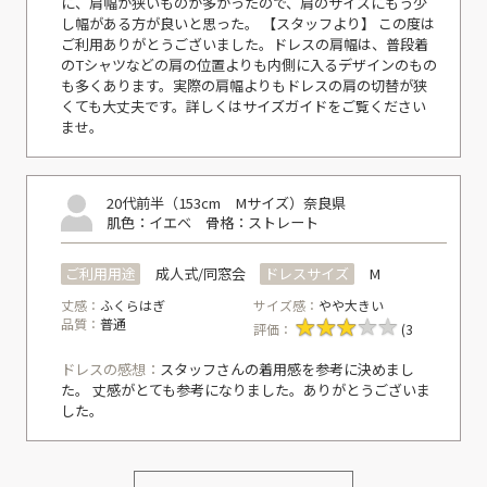
に、肩幅が狭いものが多かったので、肩のサイズにもう少
し幅がある方が良いと思った。 【スタッフより】 この度は
ご利用ありがとうございました。ドレスの肩幅は、普段着
のTシャツなどの肩の位置よりも内側に入るデザインのもの
も多くあります。実際の肩幅よりもドレスの肩の切替が狭
くても大丈夫です。詳しくはサイズガイドをご覧ください
ませ。
20代前半（153cm Mサイズ）
奈良県
肌色：イエベ
骨格：ストレート
ご利用用途
成人式/同窓会
ドレスサイズ
M
丈感：
ふくらはぎ
サイズ感：
やや大きい
品質：
普通
評価：
(3
ドレスの感想：
スタッフさんの着用感を参考に決めまし
た。 丈感がとても参考になりました。ありがとうございま
した。