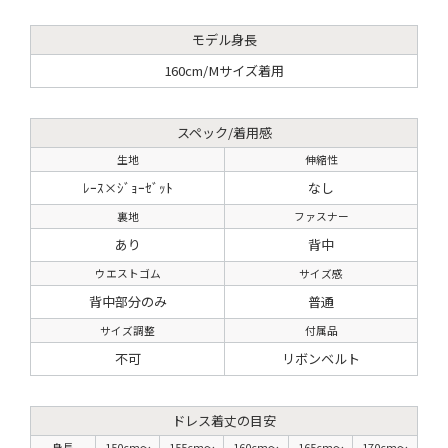
モデル身長
160cm/Mサイズ着用
スペック/着用感
生地
伸縮性
ﾚｰｽ×ｼﾞｮｰｾﾞｯﾄ
なし
裏地
ファスナー
あり
背中
ウエストゴム
サイズ感
背中部分のみ
普通
サイズ調整
付属品
不可
リボンベルト
ドレス着丈の目安
身長
150cm〜
155cm〜
160cm〜
165cm〜
170cm〜