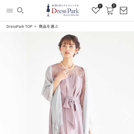
0
0
DressPark TOP
商品を選ぶ