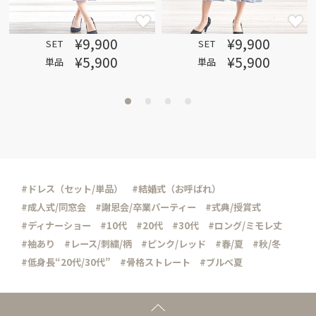
¥9,900
¥9,900
SET
SET
¥5,900
¥5,900
単品
単品
#ドレス（セット/単品）
#結婚式（お呼ばれ）
#成人式/同窓会
#謝恩会/卒業パーティー
#式典/授賞式
#ディナーショー
#10代
#20代
#30代
#ロング/ミモレ丈
#袖あり
#レース/刺繍/柄
#ピンク/レッド
#春/夏
#秋/冬
#低身長“20代/30代”
#骨格ストレート
#ブルべ夏