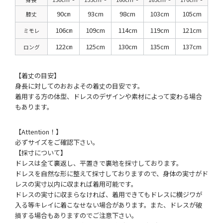
90㎝
93cm
98cm
103cm
105cm
膝丈
106㎝
109cm
114cm
119cm
121cm
ミモレ
122㎝
125cm
130cm
135cm
137cm
ロング
【着丈の目安】
身長に対してのおおよその着丈の目安です。
着用する方の体型、ドレスのデザインや素材によって変わる場合
もあります。
【Attention！】
必ずサイズをご確認下さい。
【採寸について】
ドレスは全て裏返し、平置きで裏地を採寸しております。
ドレスを自然な形に整えて採寸しておりますので、身体の実寸がド
レスの実寸以内に収まれば着用可能です。
ドレスの実寸に収まらなければ、着用できてもドレスに横ジワが
入る等キレイに着こなせない場合があります。また、ドレスが破
損する場合もありますのでご注意下さい。