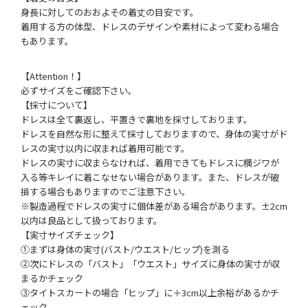
身長に対してのおおよその着丈の目安です。
着用する方の体型、ドレスのデザインや素材によって変わる場合
もあります。
【Attention！】
必ずサイズをご確認下さい。
【採寸について】
ドレスは全て裏返し、平置きで裏地を採寸しております。
ドレスを自然な形に整えて採寸しておりますので、身体の実寸がド
レスの実寸以内に収まれば着用可能です。
ドレスの実寸に収まらなければ、着用できてもドレスに横ジワが
入る等キレイに着こなせない場合があります。また、ドレスが破
損する場合もありますのでご注意下さい。
※製造過程でドレスの実寸に個体差がある場合があります。±2cm
以内は良品として扱っております。
【実寸サイズチェック】
①まずは身体の実寸(バスト/ウエスト/ヒップ)を測る
②次にドレスの「バスト」「ウエスト」サイズに身体の実寸が収
まるかチェック
③タイトスカートの場合「ヒップ」に＋3cm以上余裕があるかチ
ェック