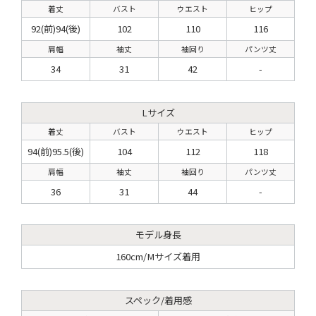
着丈
バスト
ウエスト
ヒップ
92(前)94(後)
102
110
116
肩幅
袖丈
袖回り
パンツ丈
34
31
42
-
Lサイズ
着丈
バスト
ウエスト
ヒップ
94(前)95.5(後)
104
112
118
肩幅
袖丈
袖回り
パンツ丈
36
31
44
-
モデル身長
160cm/Mサイズ着用
スペック/着用感