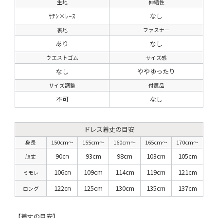
生地
伸縮性
ｻﾃﾝ×ﾚｰｽ
なし
裏地
ファスナー
あり
なし
ウエストゴム
サイズ感
なし
ややゆったり
サイズ調整
付属品
不可
なし
ドレス着丈の目安
身長
150cm〜
155cm〜
160cm〜
165cm〜
170cm〜
90㎝
93cm
98cm
103cm
105cm
膝丈
106㎝
109cm
114cm
119cm
121cm
ミモレ
122㎝
125cm
130cm
135cm
137cm
ロング
【着丈の目安】