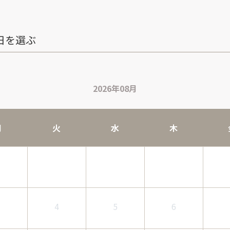
日を選ぶ
2026年08月
月
火
水
木
3
4
5
6