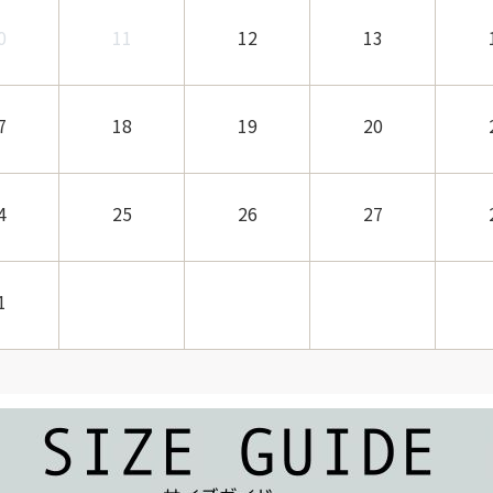
0
11
12
13
7
18
19
20
4
25
26
27
1