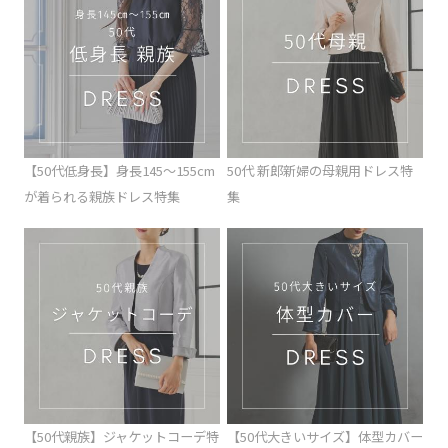
【50代低身長】身長145～155cm
50代 新郎新婦の母親用ドレス特
が着られる親族ドレス特集
集
【50代親族】ジャケットコーデ特
【50代大きいサイズ】体型カバー