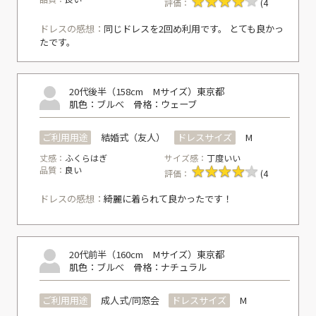
評価：
(4
ドレスの感想：
同じドレスを2回め利用です。 とても良かっ
たです。
20代後半（158cm Mサイズ）
東京都
肌色：ブルべ
骨格：ウェーブ
ご利用用途
結婚式（友人）
ドレスサイズ
M
丈感：
ふくらはぎ
サイズ感：
丁度いい
品質：
良い
評価：
(4
ドレスの感想：
綺麗に着られて良かったです！
20代前半（160cm Mサイズ）
東京都
肌色：ブルべ
骨格：ナチュラル
ご利用用途
成人式/同窓会
ドレスサイズ
M