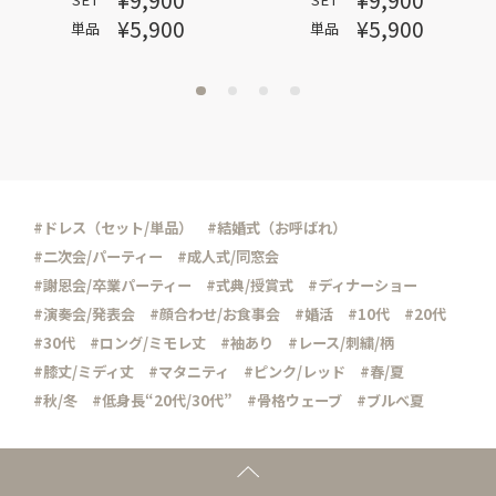
¥5,900
¥5,900
単品
単品
#ドレス（セット/単品）
#結婚式（お呼ばれ）
#二次会/パーティー
#成人式/同窓会
#謝恩会/卒業パーティー
#式典/授賞式
#ディナーショー
#演奏会/発表会
#顔合わせ/お食事会
#婚活
#10代
#20代
#30代
#ロング/ミモレ丈
#袖あり
#レース/刺繍/柄
#膝丈/ミディ丈
#マタニティ
#ピンク/レッド
#春/夏
#秋/冬
#低身長“20代/30代”
#骨格ウェーブ
#ブルべ夏