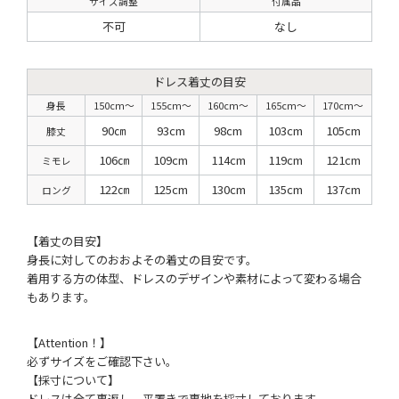
サイズ調整
付属品
不可
なし
ドレス着丈の目安
身長
150cm〜
155cm〜
160cm〜
165cm〜
170cm〜
90㎝
93cm
98cm
103cm
105cm
膝丈
106㎝
109cm
114cm
119cm
121cm
ミモレ
122㎝
125cm
130cm
135cm
137cm
ロング
【着丈の目安】
身長に対してのおおよその着丈の目安です。
着用する方の体型、ドレスのデザインや素材によって変わる場合
もあります。
【Attention！】
必ずサイズをご確認下さい。
【採寸について】
ドレスは全て裏返し、平置きで裏地を採寸しております。