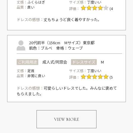
丈感：
ふくらはぎ
サイズ感：
丁度いい
品質：
良い
評価：
(4
ドレスの感想：
丈もちょうど良く着やすかった。
20代前半（156cm Mサイズ）
東京都
肌色：ブルべ
骨格：ウェーブ
ご利用用途
成人式/同窓会
ドレスサイズ
M
丈感：
足首
サイズ感：
丁度いい
品質：
非常に良い
評価：
(5
ドレスの感想：
可愛らしいドレスでした。みんなに褒めて
もらえました。
VIEW MORE