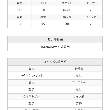
着丈
バスト
ウエスト
ヒップ
110
88
64-88
-
肩幅
袖丈
袖回り
パンツ丈
37
25
40
-
モデル身長
164cm/Mサイズ着用
スペック/着用感
生地
伸縮性
ﾚｰｽ×ｼﾞｮｰｾﾞｯﾄ
なし
裏地
ファスナー
あり
なし
ウエストゴム
サイズ感
あり
普通