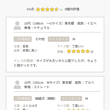
4.5点
8個の評価
10代（148cm ～Sサイズ）
東京都
肌色：イエベ
骨格：ナチュラル
ご利用用途
その他
ドレスサイズ
M
丈感：
足首
サイズ感：
丁度いい
品質：
非常に良い
評価：
(5
ドレスの感想：
サイズが大きいかと心配でしたが、ちょう
ど良かったです。
10代（155cm Mサイズ）
東京都
肌色：ブルべ
骨格：ストレート
ご利用用途
結婚式（親族）
ドレスサイズ
M
丈感：
ふくらはぎ
サイズ感：
丁度いい
品質：
良い