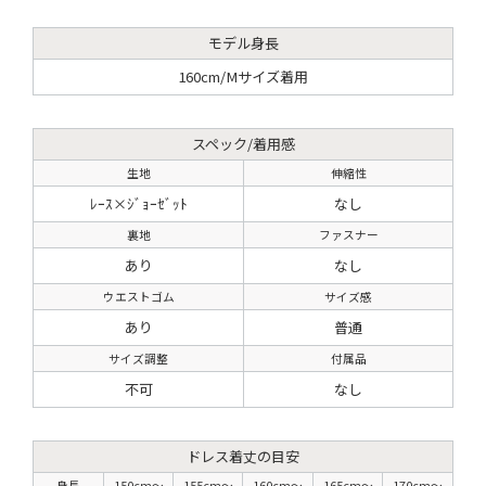
モデル身長
160cm/Mサイズ着用
スペック/着用感
生地
伸縮性
ﾚｰｽ×ｼﾞｮｰｾﾞｯﾄ
なし
裏地
ファスナー
あり
なし
ウエストゴム
サイズ感
あり
普通
サイズ調整
付属品
不可
なし
ドレス着丈の目安
身長
150cm〜
155cm〜
160cm〜
165cm〜
170cm〜