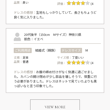
品質：
良い
評価：
(4
ドレスの感想：
生地もしっかりしていて、長さもちょうど
良く気に入りました。
20代後半（150cm Mサイズ）
神奈川県
肌色：イエベ
ご利用用途
結婚式（親族）
ドレスサイズ
M
丈感：
足首
サイズ感：
丁度いい
品質：
普通
評価：
(4
ドレスの感想：
お腹の締め付けがなく快適に過ごせまし
た。カバンの開け閉めが少し部品を壊しそうで、慎重に行
う必要がありました。ドレスはネットで見ていたよりも黒
っぽいなと言う印象でした。
VIEW MORE