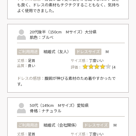
も良く、ドレスの素材もチクチクすることもなく、気持ち
よく使用できました。
20代後半（150cm Mサイズ）
大分県
肌色：ブルべ
ご利用用途
結婚式（友人）
ドレスサイズ
M
丈感：
足首
サイズ感：
丁度いい
品質：
良い
評価：
(4
ドレスの感想：
腹囲が伸びる素材のため着やすかったで
す。
50代（149cm Mサイズ）
愛知県
骨格：ナチュラル
ご利用用途
結婚式（会社関係）
ドレスサイズ
M
丈感：
足首
サイズ感：
丁度いい