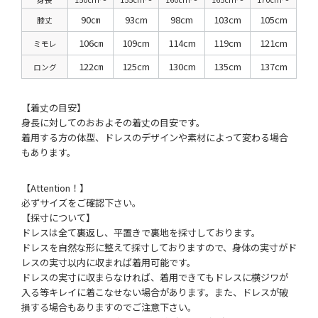
90㎝
93cm
98cm
103cm
105cm
膝丈
106㎝
109cm
114cm
119cm
121cm
ミモレ
122㎝
125cm
130cm
135cm
137cm
ロング
【着丈の目安】
身長に対してのおおよその着丈の目安です。
着用する方の体型、ドレスのデザインや素材によって変わる場合
もあります。
【Attention！】
必ずサイズをご確認下さい。
【採寸について】
ドレスは全て裏返し、平置きで裏地を採寸しております。
ドレスを自然な形に整えて採寸しておりますので、身体の実寸がド
レスの実寸以内に収まれば着用可能です。
ドレスの実寸に収まらなければ、着用できてもドレスに横ジワが
入る等キレイに着こなせない場合があります。また、ドレスが破
損する場合もありますのでご注意下さい。