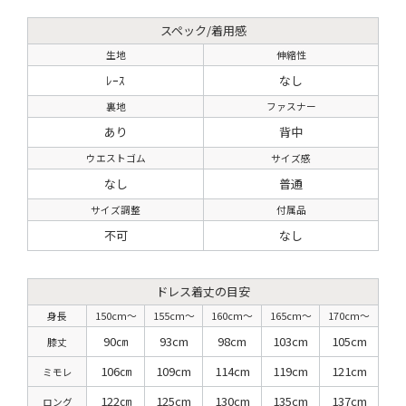
スペック/着用感
生地
伸縮性
ﾚｰｽ
なし
裏地
ファスナー
あり
背中
ウエストゴム
サイズ感
なし
普通
サイズ調整
付属品
不可
なし
ドレス着丈の目安
身長
150cm〜
155cm〜
160cm〜
165cm〜
170cm〜
90㎝
93cm
98cm
103cm
105cm
膝丈
106㎝
109cm
114cm
119cm
121cm
ミモレ
122㎝
125cm
130cm
135cm
137cm
ロング