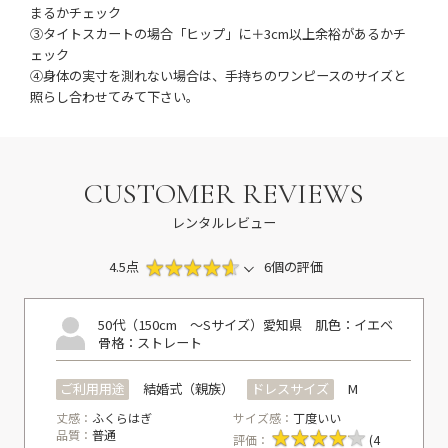
まるかチェック
③タイトスカートの場合「ヒップ」に＋3cm以上余裕があるかチ
ェック
④身体の実寸を測れない場合は、手持ちのワンピースのサイズと
照らし合わせてみて下さい。
CUSTOMER REVIEWS
レンタルレビュー
4.5点
6個の評価
50代（150cm ～Sサイズ）
愛知県
肌色：イエベ
骨格：ストレート
ご利用用途
結婚式（親族）
ドレスサイズ
M
丈感：
ふくらはぎ
サイズ感：
丁度いい
品質：
普通
評価：
(4