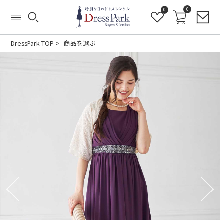
0
0
DressPark TOP
商品を選ぶ