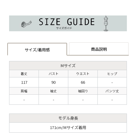
商品説明
サイズ/着用感
Mサイズ
着丈
バスト
ウエスト
ヒップ
117
90
66
-
肩幅
袖丈
袖回り
パンツ丈
-
-
-
-
モデル身長
171cm/Mサイズ着用