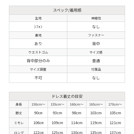
スペック/着用感
生地
伸縮性
ｼﾌｫﾝ
なし
裏地
ファスナー
あり
背中
ウエストゴム
サイズ感
背中部分のみ
普通
サイズ調整
付属品
不可
なし
ドレス着丈の目安
身長
150cm〜
155cm〜
160cm〜
165cm〜
170cm〜
90㎝
93cm
98cm
103cm
105cm
膝丈
106㎝
109cm
114cm
119cm
121cm
ミモレ
122㎝
125cm
130cm
135cm
137cm
ロング