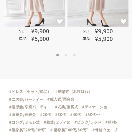
¥9,900
¥9,900
SET
SET
¥5,900
¥5,900
単品
単品
#ドレス（セット/単品）
#結婚式（お呼ばれ）
#二次会/パーティー
#成人式/同窓会
#謝恩会/卒業パーティー
#式典/授賞式
#ディナーショー
#演奏会/発表会
#20代
#30代
#40代
#50代～
#ロング/ミモレ丈
#膝丈/ミディ丈
#ピンク/レッド
#秋/冬
#低身長“20代/30代”
# 低身長“40代/50代”
#骨格ウェーブ