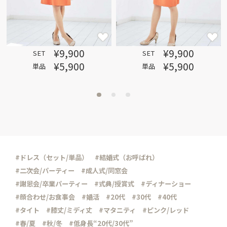
¥9,900
¥9,900
SET
SET
¥5,900
¥5,900
単品
単品
#ドレス（セット/単品）
#結婚式（お呼ばれ）
#二次会/パーティー
#成人式/同窓会
#謝恩会/卒業パーティー
#式典/授賞式
#ディナーショー
#顔合わせ/お食事会
#婚活
#20代
#30代
#40代
#タイト
#膝丈/ミディ丈
#マタニティ
#ピンク/レッド
#春/夏
#秋/冬
#低身長“20代/30代”