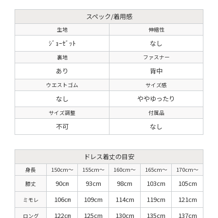
スペック/着用感
生地
伸縮性
ｼﾞｮｰｾﾞｯﾄ
なし
裏地
ファスナー
あり
背中
ウエストゴム
サイズ感
なし
ややゆったり
サイズ調整
付属品
不可
なし
ドレス着丈の目安
身長
150cm〜
155cm〜
160cm〜
165cm〜
170cm〜
90㎝
93cm
98cm
103cm
105cm
膝丈
106㎝
109cm
114cm
119cm
121cm
ミモレ
122㎝
125cm
130cm
135cm
137cm
ロング