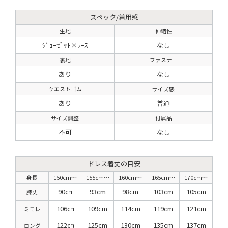
スペック/着用感
生地
伸縮性
ｼﾞｮｰｾﾞｯﾄ×ﾚｰｽ
なし
裏地
ファスナー
あり
なし
ウエストゴム
サイズ感
あり
普通
サイズ調整
付属品
不可
なし
ドレス着丈の目安
身長
150cm〜
155cm〜
160cm〜
165cm〜
170cm〜
90㎝
93cm
98cm
103cm
105cm
膝丈
106㎝
109cm
114cm
119cm
121cm
ミモレ
122㎝
125cm
130cm
135cm
137cm
ロング