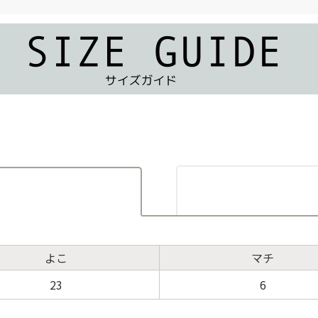
よこ
マチ
23
6