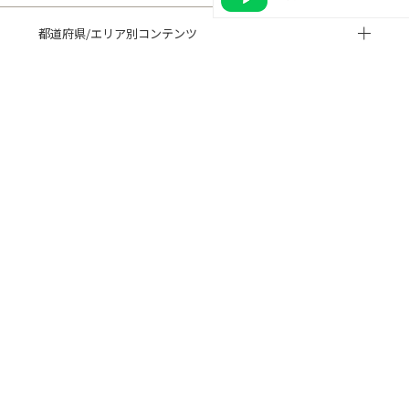
都道府県/エリア別コンテンツ
HISTORY 閲覧履歴
CUSTOMER REVIEWS お客様の声
ご利用ガイド
よくある質問
閲覧履歴
サイトマップ
会社概要
ご利用規約
個人情報保護方針
特定商取引法に基づく表記
© 2022 Dress Park