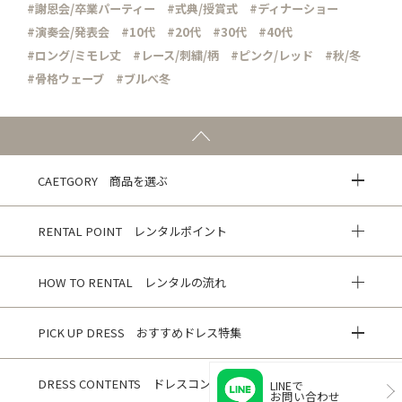
#謝恩会/卒業パーティー
#式典/授賞式
#ディナーショー
#演奏会/発表会
#10代
#20代
#30代
#40代
#ロング/ミモレ丈
#レース/刺繍/柄
#ピンク/レッド
#秋/冬
#骨格ウェーブ
#ブルべ冬
CAETGORY 商品を選ぶ
RENTAL POINT レンタルポイント
HOW TO RENTAL レンタルの流れ
PICK UP DRESS おすすめドレス特集
DRESS CONTENTS ドレスコンテンツ
LINEで
お問い合わせ