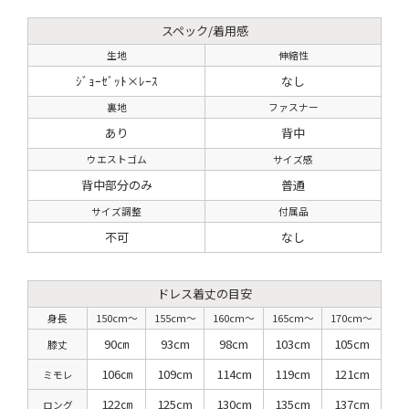
スペック/着用感
生地
伸縮性
ｼﾞｮｰｾﾞｯﾄ×ﾚｰｽ
なし
裏地
ファスナー
あり
背中
ウエストゴム
サイズ感
背中部分のみ
普通
サイズ調整
付属品
不可
なし
ドレス着丈の目安
身長
150cm〜
155cm〜
160cm〜
165cm〜
170cm〜
90㎝
93cm
98cm
103cm
105cm
膝丈
106㎝
109cm
114cm
119cm
121cm
ミモレ
122㎝
125cm
130cm
135cm
137cm
ロング