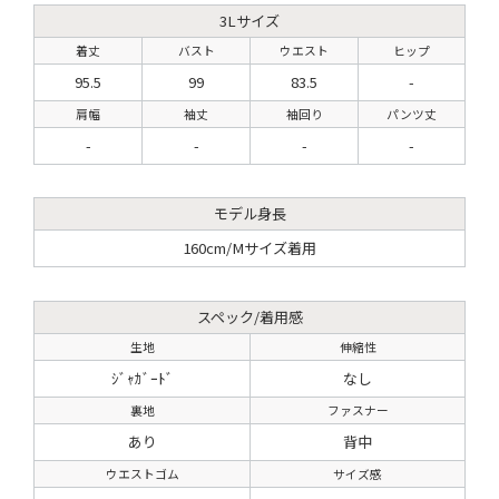
3Lサイズ
着丈
バスト
ウエスト
ヒップ
95.5
99
83.5
-
肩幅
袖丈
袖回り
パンツ丈
-
-
-
-
モデル身長
160cm/Mサイズ着用
スペック/着用感
生地
伸縮性
ｼﾞｬｶﾞｰﾄﾞ
なし
裏地
ファスナー
あり
背中
ウエストゴム
サイズ感