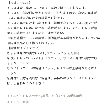
【採寸について】
ドレスは全て裏返し、平置きで裏地を採寸しております。
ドレスを自然な形に整えて採寸しておりますので、身体の実寸がド
レスの実寸以内に収まれば着用可能です。
ドレスの実寸に収まらなければ、着用できてもドレスに横ジワが
入る等キレイに着こなせない場合があります。また、ドレスが破
損する場合もありますのでご注意下さい。
※製造過程でドレスの実寸に個体差がある場合があります。±2cm
以内は良品として扱っております。
【実寸サイズチェック】
①まずは身体の実寸(バスト/ウエスト/ヒップ)を測る
②次にドレスの「バスト」「ウエスト」サイズに身体の実寸が収
まるかチェック
③タイトスカートの場合「ヒップ」に＋3cm以上余裕があるかチ
ェック
④身体の実寸を測れない場合は、手持ちのワンピースのサイズと
照らし合わせてみて下さい。
#（LL～）ドレスセット/単品
#（LL～）20代/30代
#（LL～）親族