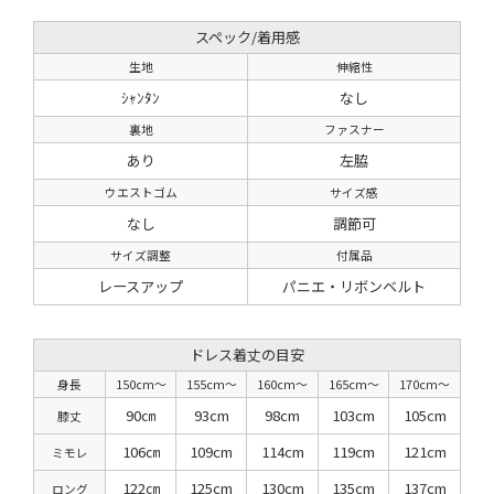
スペック/着用感
生地
伸縮性
ｼｬﾝﾀﾝ
なし
裏地
ファスナー
あり
左脇
ウエストゴム
サイズ感
なし
調節可
サイズ調整
付属品
レースアップ
パニエ・リボンベルト
ドレス着丈の目安
身長
150cm〜
155cm〜
160cm〜
165cm〜
170cm〜
90㎝
93cm
98cm
103cm
105cm
膝丈
106㎝
109cm
114cm
119cm
121cm
ミモレ
122㎝
125cm
130cm
135cm
137cm
ロング