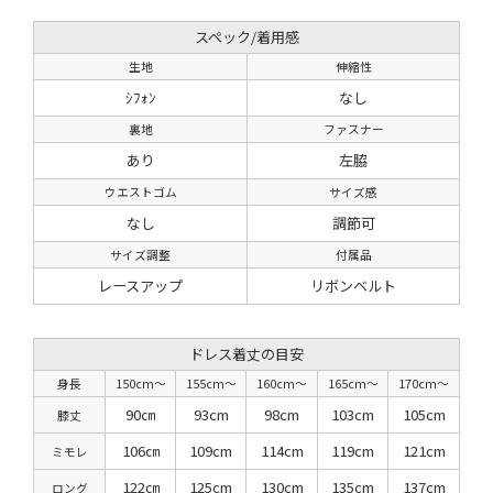
スペック/着用感
生地
伸縮性
ｼﾌｫﾝ
なし
裏地
ファスナー
あり
左脇
ウエストゴム
サイズ感
なし
調節可
サイズ調整
付属品
レースアップ
リボンベルト
ドレス着丈の目安
身長
150cm〜
155cm〜
160cm〜
165cm〜
170cm〜
90㎝
93cm
98cm
103cm
105cm
膝丈
106㎝
109cm
114cm
119cm
121cm
ミモレ
122㎝
125cm
130cm
135cm
137cm
ロング