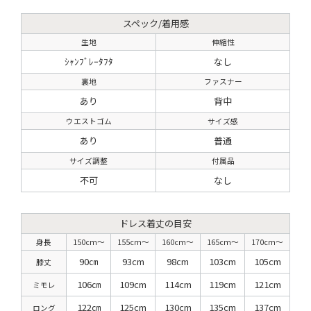
スペック/着用感
生地
伸縮性
ｼｬﾝﾌﾞﾚｰﾀﾌﾀ
なし
裏地
ファスナー
あり
背中
ウエストゴム
サイズ感
あり
普通
サイズ調整
付属品
不可
なし
ドレス着丈の目安
身長
150cm〜
155cm〜
160cm〜
165cm〜
170cm〜
90㎝
93cm
98cm
103cm
105cm
膝丈
106㎝
109cm
114cm
119cm
121cm
ミモレ
122㎝
125cm
130cm
135cm
137cm
ロング