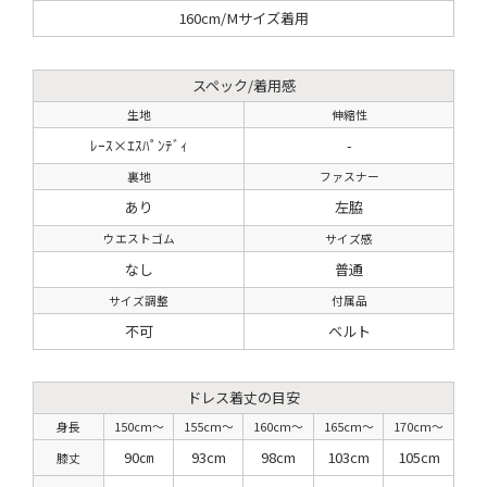
160cm/Mサイズ着用
スペック/着用感
生地
伸縮性
ﾚｰｽ×ｴｽﾊﾟﾝﾃﾞｨ
-
裏地
ファスナー
あり
左脇
ウエストゴム
サイズ感
なし
普通
サイズ調整
付属品
不可
ベルト
ドレス着丈の目安
身長
150cm〜
155cm〜
160cm〜
165cm〜
170cm〜
90㎝
93cm
98cm
103cm
105cm
膝丈