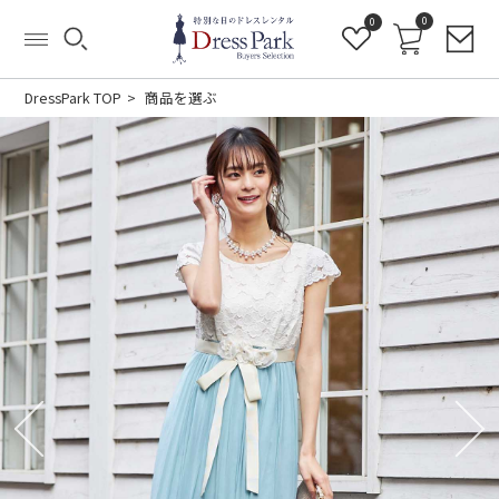
0
0
DressPark TOP
商品を選ぶ