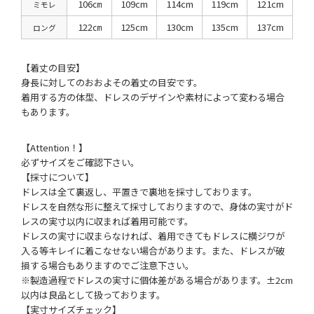
106㎝
109cm
114cm
119cm
121cm
ミモレ
122㎝
125cm
130cm
135cm
137cm
ロング
【着丈の目安】
身長に対してのおおよその着丈の目安です。
着用する方の体型、ドレスのデザインや素材によって変わる場合
もあります。
【Attention！】
必ずサイズをご確認下さい。
【採寸について】
ドレスは全て裏返し、平置きで裏地を採寸しております。
ドレスを自然な形に整えて採寸しておりますので、身体の実寸がド
レスの実寸以内に収まれば着用可能です。
ドレスの実寸に収まらなければ、着用できてもドレスに横ジワが
入る等キレイに着こなせない場合があります。また、ドレスが破
損する場合もありますのでご注意下さい。
※製造過程でドレスの実寸に個体差がある場合があります。±2cm
以内は良品として扱っております。
【実寸サイズチェック】