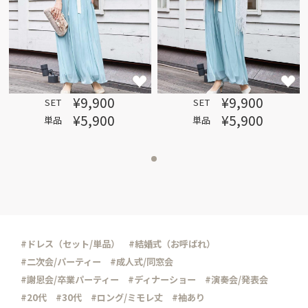
¥9,900
¥9,900
SET
SET
¥5,900
¥5,900
単品
単品
#ドレス（セット/単品）
#結婚式（お呼ばれ）
#二次会/パーティー
#成人式/同窓会
#謝恩会/卒業パーティー
#ディナーショー
#演奏会/発表会
#20代
#30代
#ロング/ミモレ丈
#袖あり