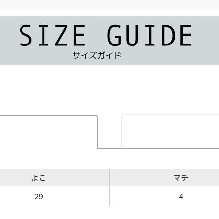
よこ
マチ
29
4