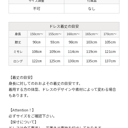
サイズ調整
付属品
不可
なし
ドレス着丈の目安
身長
150cm〜
155cm〜
160cm〜
165cm〜
170cm〜
90㎝
93cm
98cm
103cm
105cm
膝丈
106㎝
109cm
114cm
119cm
121cm
ミモレ
122㎝
125cm
130cm
135cm
137cm
ロング
【着丈の目安】
身長に対してのおおよその着丈の目安です。
着用する方の体型、ドレスのデザインや素材によって変わる場合
もあります。
【Attention！】
必ずサイズをご確認下さい。
【採寸について】
ドレスは全て裏返し、平置きで裏地を採寸しております。