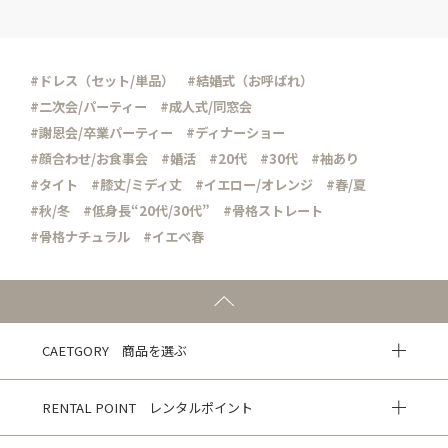
#ドレス（セット/単品）
#結婚式（お呼ばれ）
#二次会/パーティー
#成人式/同窓会
#謝恩会/卒業パーティー
#ディナーショー
#顔合わせ/お食事会
#婚活
#20代
#30代
#袖あり
#タイト
#膝丈/ミディ丈
#イエロー/オレンジ
#春/夏
#秋/冬
#低身長“20代/30代”
#骨格ストレート
#骨格ナチュラル
#イエベ春
CAETGORY 商品を選ぶ
RENTAL POINT レンタルポイント