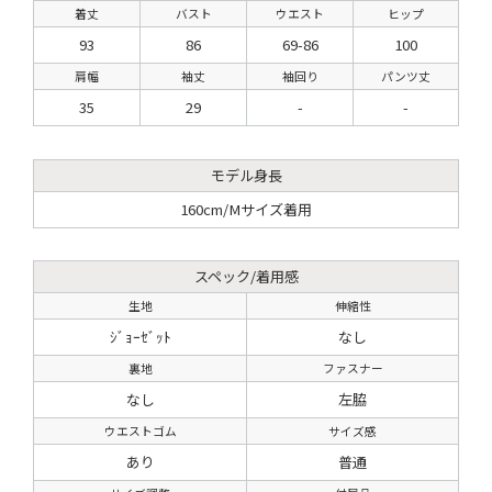
着丈
バスト
ウエスト
ヒップ
93
86
69-86
100
肩幅
袖丈
袖回り
パンツ丈
35
29
-
-
モデル身長
160cm/Mサイズ着用
スペック/着用感
生地
伸縮性
ｼﾞｮｰｾﾞｯﾄ
なし
裏地
ファスナー
なし
左脇
ウエストゴム
サイズ感
あり
普通