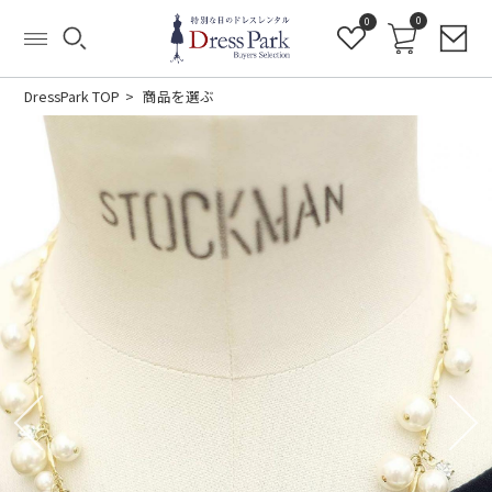
0
0
DressPark TOP
商品を選ぶ