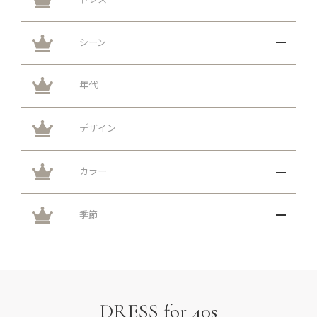
シーン
年代
デザイン
カラー
季節
DRESS for 40s