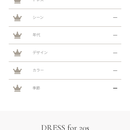
シーン
年代
デザイン
カラー
季節
DRESS for 20s